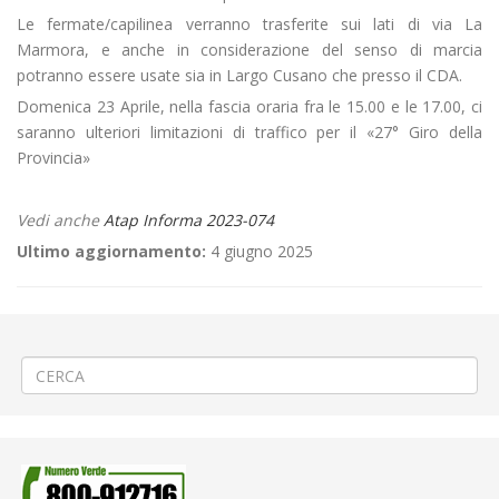
Le fermate/capilinea verranno trasferite sui lati di via La
Marmora, e anche in considerazione del senso di marcia
potranno essere usate sia in Largo Cusano che presso il CDA.
Domenica 23 Aprile, nella fascia oraria fra le 15.00 e le 17.00, ci
saranno ulteriori limitazioni di traffico per il «27° Giro della
Provincia»
Vedi anche
Atap Informa 2023-074
Ultimo aggiornamento:
4 giugno 2025
←
🚵🏽‍♀️«81ª Torino-Biella» / «27° Giro della Provincia» a Biella
🌉PROROGA Lavori sul ponte Rio Bertolina a Valle San Nicolao
→