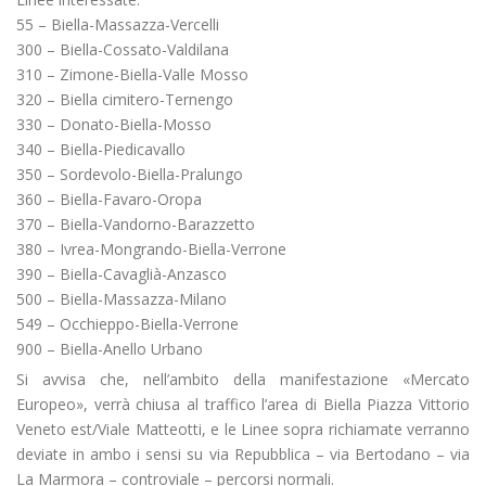
55 – Biella-Massazza-Vercelli
300 – Biella-Cossato-Valdilana
310 – Zimone-Biella-Valle Mosso
320 – Biella cimitero-Ternengo
330 – Donato-Biella-Mosso
340 – Biella-Piedicavallo
350 – Sordevolo-Biella-Pralungo
360 – Biella-Favaro-Oropa
370 – Biella-Vandorno-Barazzetto
380 – Ivrea-Mongrando-Biella-Verrone
390 – Biella-Cavaglià-Anzasco
500 – Biella-Massazza-Milano
549 – Occhieppo-Biella-Verrone
900 – Biella-Anello Urbano
Si avvisa che, nell’ambito della manifestazione «Mercato
Europeo», verrà chiusa al traffico l’area di Biella Piazza Vittorio
Veneto est/Viale Matteotti, e le Linee sopra richiamate verranno
deviate in ambo i sensi su via Repubblica – via Bertodano – via
La Marmora – controviale – percorsi normali.