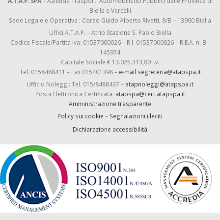
A.T.A.P. SPA
– Azienda Trasporti Automobilistici Pubblici delle Province di
Biella e Vercelli
Sede Legale e Operativa : Corso Guido Alberto Rivetti, 8/B – 13900 Biella
Uffici A.T.A.P. – Atrio Stazione S. Paolo Biella
Codice Fiscale/Partita Iva: 01537000026 – R.I. 01537000026 – R.E.A. n. BI-
145974
Capitale Sociale € 13.025.313,80 i.v.
Tel. 0158488411 – Fax 015401398 –
e-mail segreteria@atapspa.it
Ufficio Noleggi: Tel. 015/8488437 –
atapnoleggi@atapspa.it
Posta Elettronica Certificata:
atapspa@cert.atapspa.it
Amministrazione trasparente
Policy sui cookie
–
Segnalazioni illeciti
Dichiarazione accessibilità