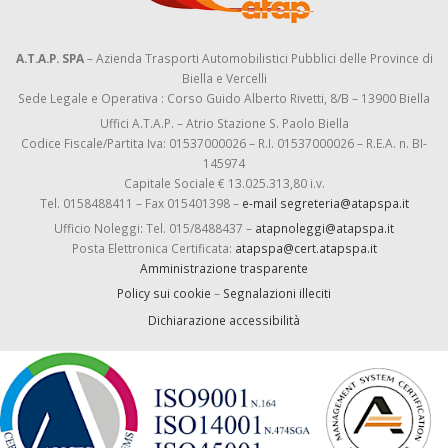
A.T.A.P. SPA
– Azienda Trasporti Automobilistici Pubblici delle Province di
Biella e Vercelli
Sede Legale e Operativa : Corso Guido Alberto Rivetti, 8/B – 13900 Biella
Uffici A.T.A.P. – Atrio Stazione S. Paolo Biella
Codice Fiscale/Partita Iva: 01537000026 – R.I. 01537000026 – R.E.A. n. BI-
145974
Capitale Sociale € 13.025.313,80 i.v.
Tel. 0158488411 – Fax 015401398 –
e-mail segreteria@atapspa.it
Ufficio Noleggi: Tel. 015/8488437 –
atapnoleggi@atapspa.it
Posta Elettronica Certificata:
atapspa@cert.atapspa.it
Amministrazione trasparente
Policy sui cookie
–
Segnalazioni illeciti
Dichiarazione accessibilità