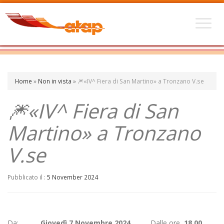
Home
»
Non in vista
»
🎆«IV^ Fiera di San Martino» a Tronzano V.se
🎆«IV^ Fiera di San
Martino» a Tronzano
V.se
Pubblicato il :
5 November 2024
Da:
Giovedì 7 Novembre 2024
Dalle ore
18.00