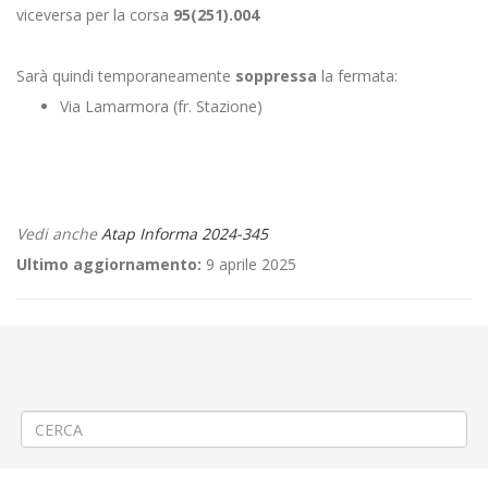
viceversa per la corsa
95(251).004
Sarà quindi temporaneamente
soppressa
la fermata:
Via Lamarmora (fr. Stazione)
Vedi anche
Atap Informa 2024-345
Ultimo aggiornamento:
9 aprile 2025
←
Aggiornamento/Integrazione – Mancata erogazione dei servizi di
trasporto pubblico locale ATAP nella giornata del 05/11/2024
Criticità relative all’erogazione dei servizi di trasporto pubblico locale
ATAP nella giornata del 06/11/2024
→