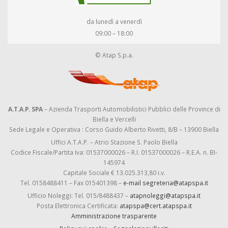
da lunedì a venerdì
09:00 – 18:00
© Atap S.p.a.
A.T.A.P. SPA
– Azienda Trasporti Automobilistici Pubblici delle Province di
Biella e Vercelli
Sede Legale e Operativa : Corso Guido Alberto Rivetti, 8/B – 13900 Biella
Uffici A.T.A.P. – Atrio Stazione S. Paolo Biella
Codice Fiscale/Partita Iva: 01537000026 – R.I. 01537000026 – R.E.A. n. BI-
145974
Capitale Sociale € 13.025.313,80 i.v.
Tel. 0158488411 – Fax 015401398 –
e-mail segreteria@atapspa.it
Ufficio Noleggi: Tel. 015/8488437 –
atapnoleggi@atapspa.it
Posta Elettronica Certificata:
atapspa@cert.atapspa.it
Amministrazione trasparente