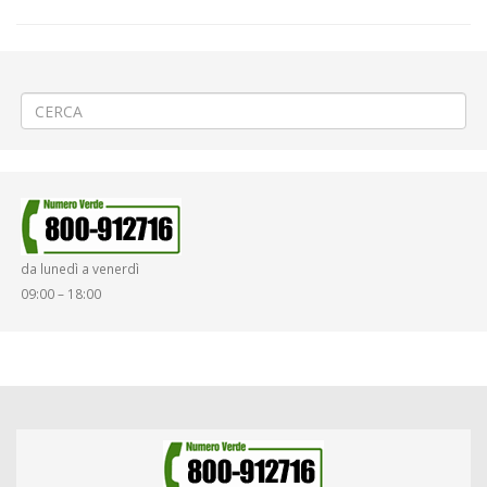
←
«4ª Karneval Run» a Biella Centro
Cedimento strutturale a Vercelli via Monviso
→
da lunedì a venerdì
09:00 – 18:00