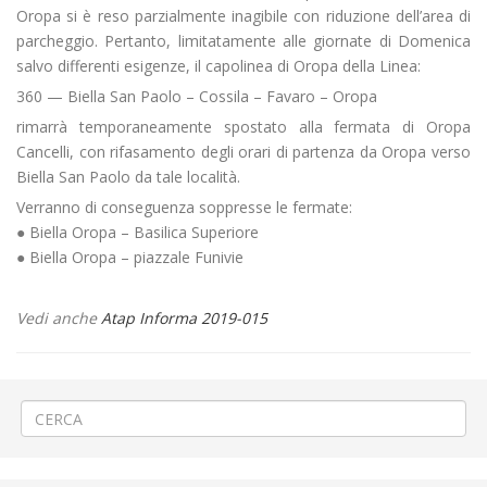
Oropa si è reso parzialmente inagibile con riduzione dell’area di
parcheggio. Pertanto, limitatamente alle giornate di Domenica
salvo differenti esigenze, il capolinea di Oropa della Linea:
360 — Biella San Paolo – Cossila – Favaro – Oropa
rimarrà temporaneamente spostato alla fermata di Oropa
Cancelli, con rifasamento degli orari di partenza da Oropa verso
Biella San Paolo da tale località.
Verranno di conseguenza soppresse le fermate:
● Biella Oropa – Basilica Superiore
● Biella Oropa – piazzale Funivie
Vedi anche
Atap Informa 2019-015
←
Realizzazione rotatoria a Masserano
Incontri di calcio a Vercelli
→