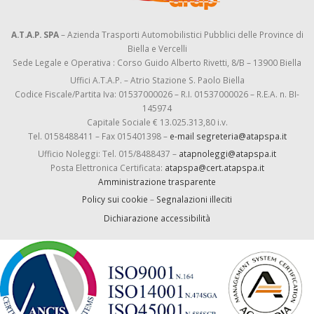
A.T.A.P. SPA
– Azienda Trasporti Automobilistici Pubblici delle Province di
Biella e Vercelli
Sede Legale e Operativa : Corso Guido Alberto Rivetti, 8/B – 13900 Biella
Uffici A.T.A.P. – Atrio Stazione S. Paolo Biella
Codice Fiscale/Partita Iva: 01537000026 – R.I. 01537000026 – R.E.A. n. BI-
145974
Capitale Sociale € 13.025.313,80 i.v.
Tel. 0158488411 – Fax 015401398 –
e-mail segreteria@atapspa.it
Ufficio Noleggi: Tel. 015/8488437 –
atapnoleggi@atapspa.it
Posta Elettronica Certificata:
atapspa@cert.atapspa.it
Amministrazione trasparente
Policy sui cookie
–
Segnalazioni illeciti
Dichiarazione accessibilità