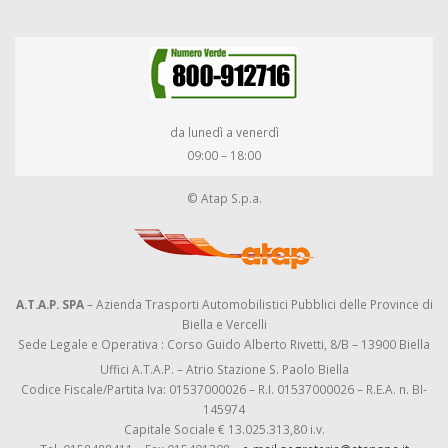
da lunedì a venerdì
09:00 – 18:00
© Atap S.p.a.
A.T.A.P. SPA
– Azienda Trasporti Automobilistici Pubblici delle Province di
Biella e Vercelli
Sede Legale e Operativa : Corso Guido Alberto Rivetti, 8/B – 13900 Biella
Uffici A.T.A.P. – Atrio Stazione S. Paolo Biella
Codice Fiscale/Partita Iva: 01537000026 – R.I. 01537000026 – R.E.A. n. BI-
145974
Capitale Sociale € 13.025.313,80 i.v.