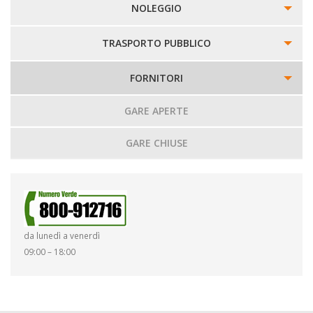
NOLEGGIO
REGOLAMENTO DEL SERVIZIO
TRASPORTO PUBBLICO
RICHIESTA PREVENTIVO NOLEGGIO
INFORMAZIONI
FORNITORI
PROMOZIONI
CARTINA LINEE
GARE APERTE
AUTOBUS DA NOLEGGIO
REGOLAMENTO TRASPORTO E TARIFFE
GARE CHIUSE
RIVENDITE
da lunedì a venerdì
09:00 – 18:00