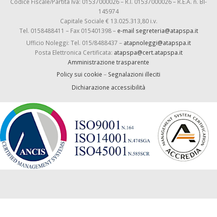
Codice Fiscale/Partita Iva: 01537000026 – R.I. 01537000026 – R.E.A. n. BI-
145974
Capitale Sociale € 13.025.313,80 i.v.
Tel. 0158488411 – Fax 015401398 –
e-mail segreteria@atapspa.it
Ufficio Noleggi: Tel. 015/8488437 –
atapnoleggi@atapspa.it
Posta Elettronica Certificata:
atapspa@cert.atapspa.it
Amministrazione trasparente
Policy sui cookie
–
Segnalazioni illeciti
Dichiarazione accessibilità
-->