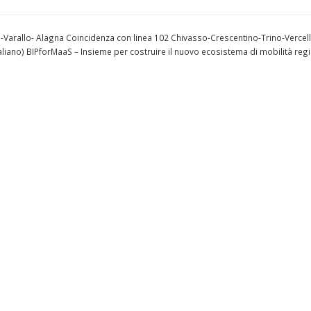
ia -Varallo- Alagna Coincidenza con linea 102 Chivasso-Crescentino-Trino-Vercell
taliano) BIPforMaaS – Insieme per costruire il nuovo ecosistema di mobilità reg