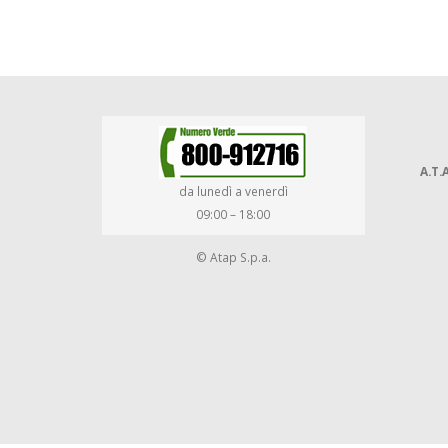
A.T.A
da lunedì a venerdì
09:00 – 18:00
© Atap S.p.a.