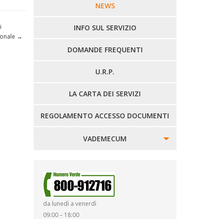
LINEE URBANE VERCELLI
NEWS
i
LINEE EXTRAURBANE
INFO SUL SERVIZIO
ionale
→
DOMANDE FREQUENTI
U.R.P.
LA CARTA DEI SERVIZI
REGOLAMENTO ACCESSO DOCUMENTI
VADEMECUM
SINISTRI
SMARRIMENTO OGGETTI
da lunedì a venerdì
DIRITTI E DOVERI
09:00 – 18:00