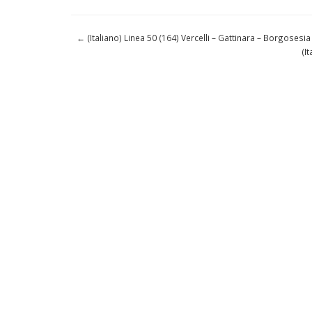
←
(Italiano) Linea 50 (164) Vercelli – Gattinara – Borgoses
(I