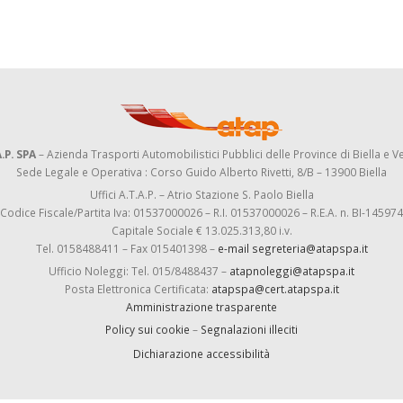
.P. SPA
– Azienda Trasporti Automobilistici Pubblici delle Province di Biella e Ve
Sede Legale e Operativa : Corso Guido Alberto Rivetti, 8/B – 13900 Biella
Uffici A.T.A.P. – Atrio Stazione S. Paolo Biella
Codice Fiscale/Partita Iva: 01537000026 – R.I. 01537000026 – R.E.A. n. BI-145974
Capitale Sociale € 13.025.313,80 i.v.
Tel. 0158488411 – Fax 015401398 –
e-mail segreteria@atapspa.it
Ufficio Noleggi: Tel. 015/8488437 –
atapnoleggi@atapspa.it
Posta Elettronica Certificata:
atapspa@cert.atapspa.it
Amministrazione trasparente
Policy sui cookie
–
Segnalazioni illeciti
Dichiarazione accessibilità