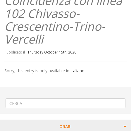
Coincidenza con linea
102 Chivasso-
Crescentino-Trino-
Vercelli
Pubblicato il :
Thursday October 15th, 2020
Sorry, this entry is only available in
Italiano
.
←
(Italiano) Limite di peso al Ponte Zignone-Doccio a Quarona
(Italiano) Istituzione fermate provvisorie
→
ORARI