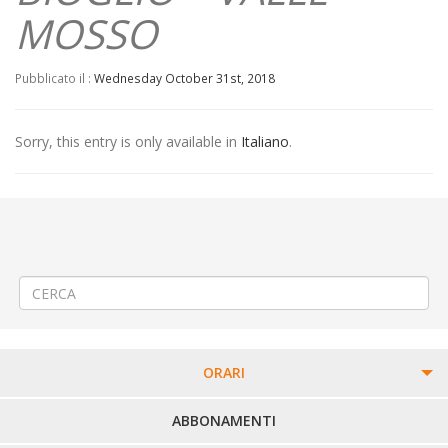
MOSSO
Pubblicato il :
Wednesday October 31st, 2018
Sorry, this entry is only available in
Italiano
.
←
Modifica Linea 300 TRIVERO – PONZONE – VALLE MOSSO –
COSSATO – BIELLA
Modifica Linea 320 BIELLA CIMITERO – SAN PAOLO – CHIAVAZZA –
RONCO B.SE – TERNENGO
→
ORARI
PERCORSI URBANI IN BIELLA
ABBONAMENTI