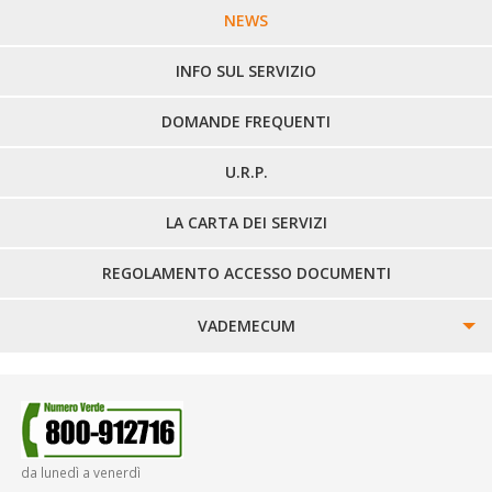
LINEE URBANE VERCELLI
NEWS
LINEE EXTRAURBANE
INFO SUL SERVIZIO
DOMANDE FREQUENTI
U.R.P.
LA CARTA DEI SERVIZI
REGOLAMENTO ACCESSO DOCUMENTI
VADEMECUM
SINISTRI
SMARRIMENTO OGGETTI
da lunedì a venerdì
DIRITTI E DOVERI