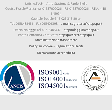
Uffici A.T.A.P. – Atrio Stazione S. Paolo Biella
Codice Fiscale/Partita Iva: 01537000026 – R.I. 01537000026 – R.E.A. n. BI-
145974
Capitale Sociale € 13.025.313,80 i.v.
Tel. 0158488411 – Fax 015401398 –
e-mail segreteria@atapspa.it
Ufficio Noleggi: Tel. 015/8488437 –
atapnoleggi@atapspa.it
Posta Elettronica Certificata:
atapspa@cert.atapspa.it
Amministrazione trasparente
Policy sui cookie
–
Segnalazioni illeciti
Dichiarazione accessibilità