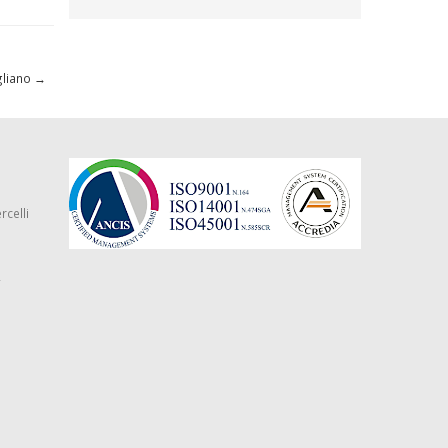
gliano
→
rcelli