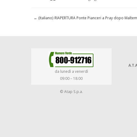
←
(Italiano) RIAPERTURA Ponte Pianceri a Pray dopo Malte
A.T.A
da lunedì a venerdì
09:00 – 18:00
© Atap S.p.a.