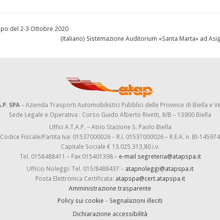
mpo del 2-3 Ottobre 2020
(Italiano) Sistemazione Auditorium «Santa Marta» ad Asi
.P. SPA
– Azienda Trasporti Automobilistici Pubblici delle Province di Biella e Ve
Sede Legale e Operativa : Corso Guido Alberto Rivetti, 8/B – 13900 Biella
Uffici A.T.A.P. – Atrio Stazione S. Paolo Biella
Codice Fiscale/Partita Iva: 01537000026 – R.I. 01537000026 – R.E.A. n. BI-145974
Capitale Sociale € 13.025.313,80 i.v.
Tel. 0158488411 – Fax 015401398 –
e-mail segreteria@atapspa.it
Ufficio Noleggi: Tel. 015/8488437 –
atapnoleggi@atapspa.it
Posta Elettronica Certificata:
atapspa@cert.atapspa.it
Amministrazione trasparente
Policy sui cookie
–
Segnalazioni illeciti
Dichiarazione accessibilità