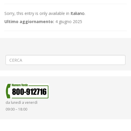
Sorry, this entry is only available in
Italiano
.
Ultimo aggiornamento:
4 giugno 2025
←
(Italiano) APERTURA NUOVA RIVENDITA AUTOMATIZZATA A
VARALLO SESIA
(Italiano) Asfaltatura a Mottalciata
→
da lunedì a venerdì
09:00 – 18:00