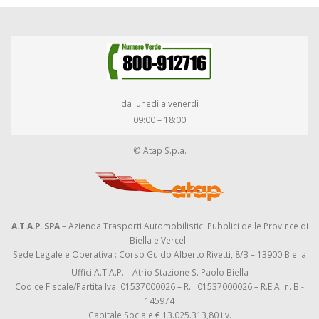
da lunedì a venerdì
09:00 – 18:00
© Atap S.p.a.
A.T.A.P. SPA
– Azienda Trasporti Automobilistici Pubblici delle Province di
Biella e Vercelli
Sede Legale e Operativa : Corso Guido Alberto Rivetti, 8/B – 13900 Biella
Uffici A.T.A.P. – Atrio Stazione S. Paolo Biella
Codice Fiscale/Partita Iva: 01537000026 – R.I. 01537000026 – R.E.A. n. BI-
145974
Capitale Sociale € 13.025.313,80 i.v.