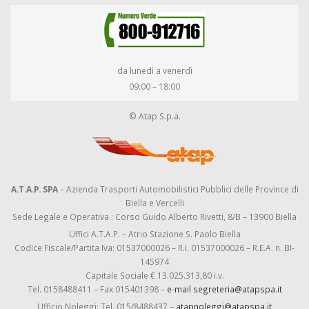
da lunedì a venerdì
09:00 – 18:00
© Atap S.p.a.
A.T.A.P. SPA
– Azienda Trasporti Automobilistici Pubblici delle Province di
Biella e Vercelli
Sede Legale e Operativa : Corso Guido Alberto Rivetti, 8/B – 13900 Biella
Uffici A.T.A.P. – Atrio Stazione S. Paolo Biella
Codice Fiscale/Partita Iva: 01537000026 – R.I. 01537000026 – R.E.A. n. BI-
145974
Capitale Sociale € 13.025.313,80 i.v.
Tel. 0158488411 – Fax 015401398 –
e-mail segreteria@atapspa.it
Ufficio Noleggi: Tel. 015/8488437 –
atapnoleggi@atapspa.it