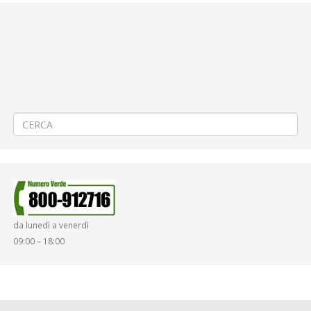
←
PROCEDURA APERTA AI SENSI DELL’ART. 60 E DEL TITOLO VI CAPO I
(SETTORI SPECIALI) DEL D. LGS. 50/2016, PER L’AFFIDAMENTO DELLA
FORNITURA E MANUTENZIONE DI AUTOBUS DIESEL A RIDOTTO
IMPATTO AMBIENTALE E A BASSO CONSUMO ENERGETICO
Procedura in economia ai sensi del Titolo II del “Regolamento per gli
Acquisti di Beni, Servizi e Lavori sotto Soglia Comunitaria”, adottato
da ATAP Spa ai sensi e per gli effetti dell’art. 36 comma 8 del D. Lgs.
50/2016, per la fornitura di camicie e camiciotti – CIG ZF92AF149D.
→
da lunedì a venerdì
09:00 – 18:00