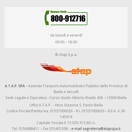
da lunedì a venerdì
09:00 – 18:00
© Atap S.p.a.
A.T.A.P. SPA
– Azienda Trasporti Automobilistici Pubblici delle Province di
Biella e Vercelli
Sede Legale e Operativa : Corso Guido Alberto Rivetti, 8/B – 13900 Biella
Uffici A.T.A.P. – Atrio Stazione S. Paolo Biella
Codice Fiscale/Partita Iva: 01537000026 – R.I. 01537000026 – R.E.A. n. BI-
145974
Capitale Sociale € 13.025.313,80 i.v.
Tel. 0158488411 – Fax 015401398 –
e-mail segreteria@atapspa.it