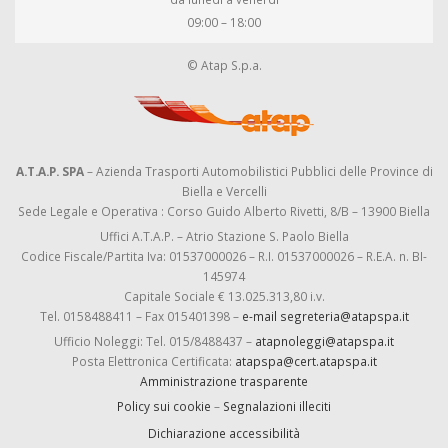
09:00 – 18:00
© Atap S.p.a.
A.T.A.P. SPA
– Azienda Trasporti Automobilistici Pubblici delle Province di
Biella e Vercelli
Sede Legale e Operativa : Corso Guido Alberto Rivetti, 8/B – 13900 Biella
Uffici A.T.A.P. – Atrio Stazione S. Paolo Biella
Codice Fiscale/Partita Iva: 01537000026 – R.I. 01537000026 – R.E.A. n. BI-
145974
Capitale Sociale € 13.025.313,80 i.v.
Tel. 0158488411 – Fax 015401398 –
e-mail segreteria@atapspa.it
Ufficio Noleggi: Tel. 015/8488437 –
atapnoleggi@atapspa.it
Posta Elettronica Certificata:
atapspa@cert.atapspa.it
Amministrazione trasparente
Policy sui cookie
–
Segnalazioni illeciti
Dichiarazione accessibilità