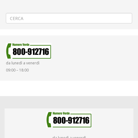
SENSI DELL’ART. 37 DEL REGOLAMENTO GENERALE SULLA PROTEZIONE
DEI DATI (RGPD)
→
da lunedì a venerdì
09:00 – 18:00
da lunedì a venerdì