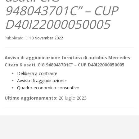
948043701C” – CUP
D40I22000050005
Pubblicato il :
10 November 2022
Avviso di aggiudicazione fornitura di autobus Mercedes
Citaro K usati. CIG 948043701C” – CUP D40I22000050005
Delibera a contrarre
Avviso di aggiudicazione
Quadro economico consuntivo
Ultimo aggiornamento:
20 luglio 2023
←
Avviso di aggiudicazione servizio di mediazione creditizia. CIG
947739843E
AVVISO PUBBLICO PER LA RACCOLTA DI CANDIDATURE FINALIZZATE
ALLA NOMINA DI RESPONSABILE DELLA PROTEZIONE DEI DATI (RPD) AI