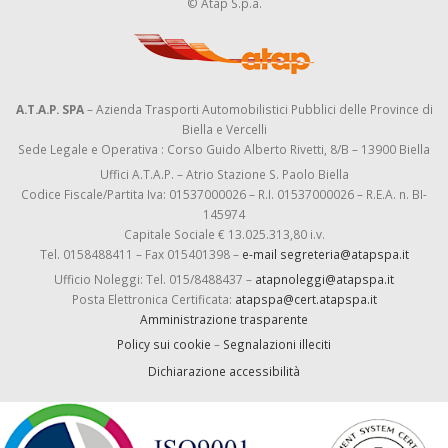
© Atap S.p.a.
A.T.A.P. SPA
– Azienda Trasporti Automobilistici Pubblici delle Province di
Biella e Vercelli
Sede Legale e Operativa : Corso Guido Alberto Rivetti, 8/B – 13900 Biella
Uffici A.T.A.P. – Atrio Stazione S. Paolo Biella
Codice Fiscale/Partita Iva: 01537000026 – R.I. 01537000026 – R.E.A. n. BI-
145974
Capitale Sociale € 13.025.313,80 i.v.
Tel. 0158488411 – Fax 015401398 –
e-mail segreteria@atapspa.it
Ufficio Noleggi: Tel. 015/8488437 –
atapnoleggi@atapspa.it
Posta Elettronica Certificata:
atapspa@cert.atapspa.it
Amministrazione trasparente
Policy sui cookie
–
Segnalazioni illeciti
Dichiarazione accessibilità