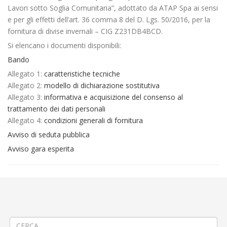
Lavori sotto Soglia Comunitaria”, adottato da ATAP Spa ai sensi
e per gli effetti dell’art. 36 comma 8 del D. Lgs. 50/2016, per la
fornitura di divise invernali – CIG Z231DB4BCD.
Si elencano i documenti disponibili:
Bando
Allegato 1:
caratteristiche tecniche
Allegato 2:
modello di dichiarazione sostitutiva
Allegato 3:
informativa e acquisizione del consenso al
trattamento dei dati personali
Allegato 4:
condizioni generali di fornitura
Avviso di seduta pubblica
Avviso gara esperita
←
Procedura negoziata per l’affidamento della locazione di spazi
pubblicitari esterni su bus di linea
Fornitura liquido anticongelante e liquido AdBlue per dispositivi SCR
fino a maggio 2019
→