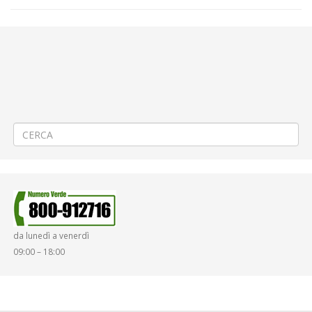
←
Procedura di affidamento diretto esperita ai sensi dell’art. 50
comma 1 lett b del D.Lgs. 36/2023 per il SERVIZIO DI MANUTENZIONE
SISTEMA BIP – ATAP SPA
PROCEDURA DI AFFIDAMENTO DIRETTO AI SENSI DELL’ART. 50, COMMA
1, LETTERA A DEL D.LGS. N. 36/2023 E DELL’ART 50 COMMA 5 DEL D.LGS
36/2023, DEI LAVORI DI “RIPRISTINO DANNI DA GRANDINE PRESSO LA
SEDE DI ATAP S.P.A.”. CIG BA5E2D1B60
→
da lunedì a venerdì
09:00 – 18:00