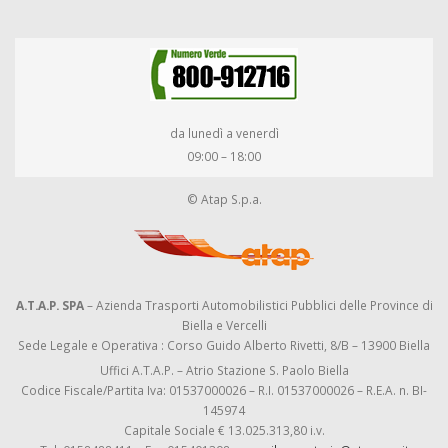
da lunedì a venerdì
09:00 – 18:00
© Atap S.p.a.
A.T.A.P. SPA
– Azienda Trasporti Automobilistici Pubblici delle Province di
Biella e Vercelli
Sede Legale e Operativa : Corso Guido Alberto Rivetti, 8/B – 13900 Biella
Uffici A.T.A.P. – Atrio Stazione S. Paolo Biella
Codice Fiscale/Partita Iva: 01537000026 – R.I. 01537000026 – R.E.A. n. BI-
145974
Capitale Sociale € 13.025.313,80 i.v.