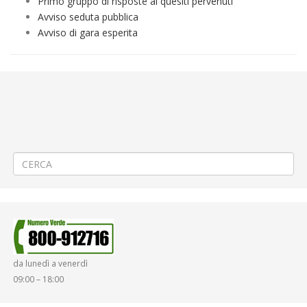
Primo gruppo di risposte ai quesiti pervenuti
Avviso seduta pubblica
Avviso di gara esperita
←
Procedura di gara ristretta esperita ai sensi del sistema di
qualificazione adottato da 5T S.r.l. ex art. 232 D.Lgs. 163/2006 (ora art.
134 D.Lgs. 50/2016) per la fornitura di CARTE A MEMORIA RFID PER
L’UTILIZZO NELL’AMBITO DEL SISTEMA BIP (BIGLIETTO INTEGRATO
PIEMONTE) DI ATAP S.P.A.
Elenco Avvocati Esterni
→
da lunedì a venerdì
09:00 – 18:00