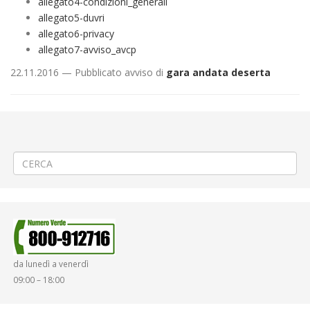
allegato4-condizioni_generali
allegato5-duvri
allegato6-privacy
allegato7-avviso_avcp
22.11.2016 — Pubblicato avviso di
gara andata deserta
←
Avviso per la formazione di un elenco di avvocati esterni
Procedura negoziata per l’affidamento della locazione di spazi
pubblicitari esterni su bus di linea
→
da lunedì a venerdì
09:00 – 18:00