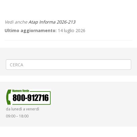
Vedi anche
Atap Informa 2026-213
Ultimo aggiornamento:
14 luglio 2026
←
🎉«Cigliano Festival 2026» a Cigliano
🚧PROROGA Posa teleriscaldamento a Cossato via Marconi
→
da lunedì a venerdì
09:00 – 18:00