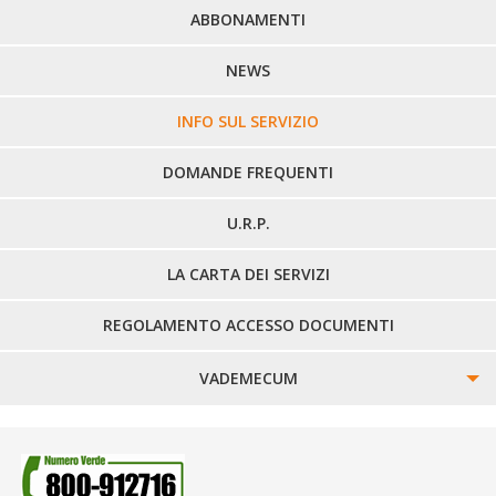
PERCORSI URBANI IN BIELLA
ABBONAMENTI
LINEE URBANE VERCELLI
NEWS
LINEE EXTRAURBANE
INFO SUL SERVIZIO
DOMANDE FREQUENTI
U.R.P.
LA CARTA DEI SERVIZI
REGOLAMENTO ACCESSO DOCUMENTI
VADEMECUM
SINISTRI
SMARRIMENTO OGGETTI