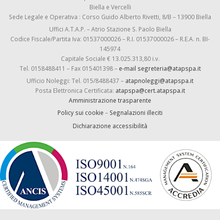
Biella e Vercelli
Sede Legale e Operativa : Corso Guido Alberto Rivetti, 8/B – 13900 Biella
Uffici A.T.A.P. – Atrio Stazione S. Paolo Biella
Codice Fiscale/Partita Iva: 01537000026 – R.I. 01537000026 – R.E.A. n. BI-
145974
Capitale Sociale € 13.025.313,80 i.v.
Tel. 0158488411 – Fax 015401398 –
e-mail segreteria@atapspa.it
Ufficio Noleggi: Tel. 015/8488437 –
atapnoleggi@atapspa.it
Posta Elettronica Certificata:
atapspa@cert.atapspa.it
Amministrazione trasparente
Policy sui cookie
–
Segnalazioni illeciti
Dichiarazione accessibilità