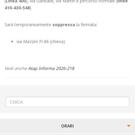
(
Linea 400
), via Garibaldi, via Martiri e percorso normale (
linee
410-430-548
)
Sarà temporaneamente
soppressa
la fermata:
via Mazzini Fr.86 (chiesa)
Vedi anche
Atap Informa 2026-218
←
👗«L’Barlafus» a Vercelli
⚠️2^ PROROGA Posa teleriscaldamento a Cossato via Marconi
→
ORARI