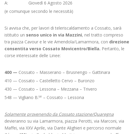
A: Giovedì 6 Agosto 2026
(e comunque secondo le necessità)
Si avvisa che, per lavori di teleriscaldamento a Cossato, sarà
istituito un
senso unico in via Mazzini
, nel tratto compreso
tra piazza Cavour e le vie Amendola/Lamarmora, con
direzione
consentita verso Cossato Movicentro/Biella.
Pertanto, le
corse interessate delle Linee:
400 —
Cossato – Masserano – Brusnengo – Gattinara
410 — Cossato – Castelletto Cervo – Buronzo
430 — Cossato – Lessona – Mezzana – Trivero
se
548 — Vigliano B.
– Cossato – Lessona
Solamente provenendo da Cossato stazione/Quaregna
devieranno su via Lamarmora, piazza Perotti, via Marconi, via
Maffei, via XXV Aprile, via Dante Alighieri e percorso normale