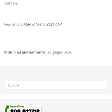
normale.
Vedi anche
Atap Informa 2026-154
Ultimo aggiornamento:
23 giugno 2026
←
🚴«109° Giro d’Italia» a Vercelli
📌Criticità relative all’erogazione dei servizi di trasporto pubblico
locale ATAP nella giornata del 22/05/26
→