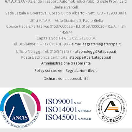
A.T.A.P. SPA
– Azienda Trasporti Automobilistici Pubblici delle Province di
Biella e Vercelli
Sede Legale e Operativa : Corso Guido Alberto Rivetti, 8/B – 13900 Biella
Uffici A.T.A.P. – Atrio Stazione S. Paolo Biella
Codice Fiscale/Partita Iva: 01537000026 – R.I. 01537000026 – R.E.A. n. BI-
145974
Capitale Sociale € 13.025.313,80 i.v.
Tel. 0158488411 – Fax 015401398 –
e-mail segreteria@atapspa.it
Ufficio Noleggi: Tel. 015/8488437 –
atapnoleggi@atapspa.it
Posta Elettronica Certificata:
atapspa@cert.atapspa.it
Amministrazione trasparente
Policy sui cookie
–
Segnalazioni illeciti
Dichiarazione accessibilità