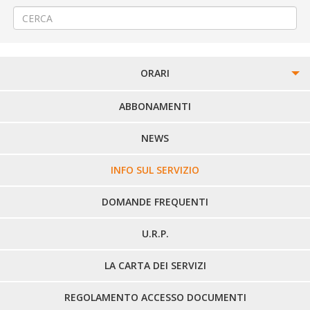
ORARI
PERCORSI URBANI IN BIELLA
ABBONAMENTI
LINEE URBANE VERCELLI
NEWS
LINEE EXTRAURBANE
INFO SUL SERVIZIO
DOMANDE FREQUENTI
U.R.P.
LA CARTA DEI SERVIZI
REGOLAMENTO ACCESSO DOCUMENTI