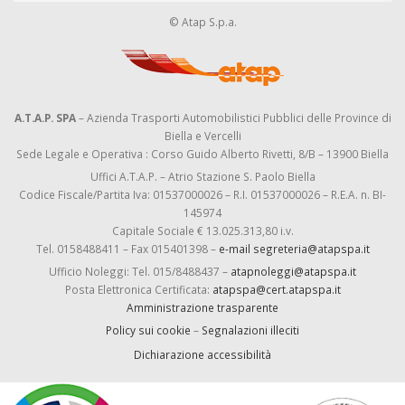
© Atap S.p.a.
A.T.A.P. SPA
– Azienda Trasporti Automobilistici Pubblici delle Province di
Biella e Vercelli
Sede Legale e Operativa : Corso Guido Alberto Rivetti, 8/B – 13900 Biella
Uffici A.T.A.P. – Atrio Stazione S. Paolo Biella
Codice Fiscale/Partita Iva: 01537000026 – R.I. 01537000026 – R.E.A. n. BI-
145974
Capitale Sociale € 13.025.313,80 i.v.
Tel. 0158488411 – Fax 015401398 –
e-mail segreteria@atapspa.it
Ufficio Noleggi: Tel. 015/8488437 –
atapnoleggi@atapspa.it
Posta Elettronica Certificata:
atapspa@cert.atapspa.it
Amministrazione trasparente
Policy sui cookie
–
Segnalazioni illeciti
Dichiarazione accessibilità