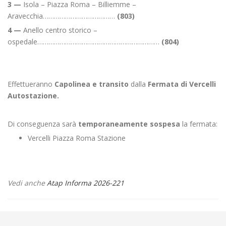
3 —
Isola – Piazza Roma – Billiemme –
Aravecchia…………………………………
(803)
4 —
Anello centro storico –
ospedale…………………………………………………………
(804)
Effettueranno
Capolinea e transito
dalla
Fermata di Vercelli
Autostazione.
Di conseguenza sarà
temporaneamente sospesa
la fermata:
Vercelli Piazza Roma Stazione
Vedi anche
Atap Informa 2026-221
←
⚠️2^ PROROGA Posa teleriscaldamento a Cossato via Marconi
🎭“Manifestazione teatrale a Sordevolo
→