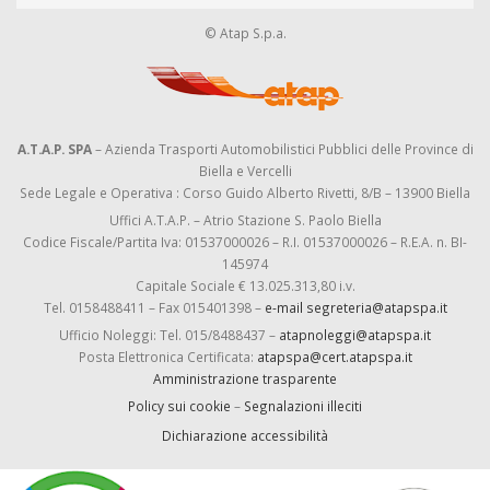
© Atap S.p.a.
A.T.A.P. SPA
– Azienda Trasporti Automobilistici Pubblici delle Province di
Biella e Vercelli
Sede Legale e Operativa : Corso Guido Alberto Rivetti, 8/B – 13900 Biella
Uffici A.T.A.P. – Atrio Stazione S. Paolo Biella
Codice Fiscale/Partita Iva: 01537000026 – R.I. 01537000026 – R.E.A. n. BI-
145974
Capitale Sociale € 13.025.313,80 i.v.
Tel. 0158488411 – Fax 015401398 –
e-mail segreteria@atapspa.it
Ufficio Noleggi: Tel. 015/8488437 –
atapnoleggi@atapspa.it
Posta Elettronica Certificata:
atapspa@cert.atapspa.it
Amministrazione trasparente
Policy sui cookie
–
Segnalazioni illeciti
Dichiarazione accessibilità