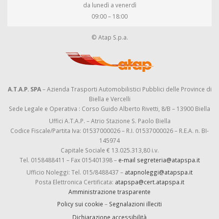
da lunedì a venerdì
09:00 – 18:00
© Atap S.p.a.
A.T.A.P. SPA
– Azienda Trasporti Automobilistici Pubblici delle Province di
Biella e Vercelli
Sede Legale e Operativa : Corso Guido Alberto Rivetti, 8/B – 13900 Biella
Uffici A.T.A.P. – Atrio Stazione S. Paolo Biella
Codice Fiscale/Partita Iva: 01537000026 – R.I. 01537000026 – R.E.A. n. BI-
145974
Capitale Sociale € 13.025.313,80 i.v.
Tel. 0158488411 – Fax 015401398 –
e-mail segreteria@atapspa.it
Ufficio Noleggi: Tel. 015/8488437 –
atapnoleggi@atapspa.it
Posta Elettronica Certificata:
atapspa@cert.atapspa.it
Amministrazione trasparente
Policy sui cookie
–
Segnalazioni illeciti
Dichiarazione accessibilità