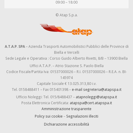
09:00 – 18:00
© Atap S.p.a.
A.T.A.P. SPA
– Azienda Trasporti Automobilistici Pubblici delle Province di
Biella e Vercelli
Sede Legale e Operativa : Corso Guido Alberto Rivetti, 8/B – 13900 Biella
Uffici A.T.A.P. – Atrio Stazione S. Paolo Biella
Codice Fiscale/Partita Iva: 01537000026 – R.I. 01537000026 – R.E.A. n. BI-
145974
Capitale Sociale € 13.025.313,80 i.v.
Tel. 0158488411 – Fax 015401398 –
e-mail segreteria@atapspa.it
Ufficio Noleggi: Tel. 015/8488437 –
atapnoleggi@atapspa.it
Posta Elettronica Certificata:
atapspa@cert.atapspa.it
Amministrazione trasparente
Policy sui cookie
–
Segnalazioni illeciti
Dichiarazione accessibilità