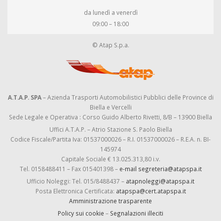
da lunedì a venerdì
09:00 – 18:00
© Atap S.p.a.
A.T.A.P. SPA
– Azienda Trasporti Automobilistici Pubblici delle Province di
Biella e Vercelli
Sede Legale e Operativa : Corso Guido Alberto Rivetti, 8/B – 13900 Biella
Uffici A.T.A.P. – Atrio Stazione S. Paolo Biella
Codice Fiscale/Partita Iva: 01537000026 – R.I. 01537000026 – R.E.A. n. BI-
145974
Capitale Sociale € 13.025.313,80 i.v.
Tel. 0158488411 – Fax 015401398 –
e-mail segreteria@atapspa.it
Ufficio Noleggi: Tel. 015/8488437 –
atapnoleggi@atapspa.it
Posta Elettronica Certificata:
atapspa@cert.atapspa.it
Amministrazione trasparente
Policy sui cookie
–
Segnalazioni illeciti