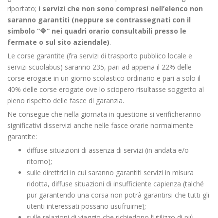
riportato;
i servizi che non sono compresi nell’elenco non
saranno garantiti (neppure se contrassegnati con il
simbolo “🔷
” nei quadri orario consultabili presso le
fermate o sul sito aziendale)
.
Le corse garantite (fra servizi di trasporto pubblico locale e
servizi scuolabus) saranno 235, pari ad appena il 22% delle
corse erogate in un giorno scolastico ordinario e pari a solo il
40% delle corse erogate ove lo sciopero risultasse soggetto al
pieno rispetto delle fasce di garanzia.
Ne consegue che nella giornata in questione si verificheranno
significativi disservizi anche nelle fasce orarie normalmente
garantite:
diffuse situazioni di assenza di servizi (in andata e/o
ritorno);
sulle direttrici in cui saranno garantiti servizi in misura
ridotta, diffuse situazioni di insufficiente capienza (talché
pur garantendo una corsa non potrà garantirsi che tutti gli
utenti interessati possano usufruirne);
sulle relazioni di viaggio che richiedono l’utilizzo di più