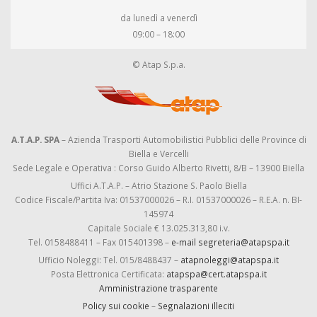
da lunedì a venerdì
09:00 – 18:00
© Atap S.p.a.
A.T.A.P. SPA
– Azienda Trasporti Automobilistici Pubblici delle Province di
Biella e Vercelli
Sede Legale e Operativa : Corso Guido Alberto Rivetti, 8/B – 13900 Biella
Uffici A.T.A.P. – Atrio Stazione S. Paolo Biella
Codice Fiscale/Partita Iva: 01537000026 – R.I. 01537000026 – R.E.A. n. BI-
145974
Capitale Sociale € 13.025.313,80 i.v.
Tel. 0158488411 – Fax 015401398 –
e-mail segreteria@atapspa.it
Ufficio Noleggi: Tel. 015/8488437 –
atapnoleggi@atapspa.it
Posta Elettronica Certificata:
atapspa@cert.atapspa.it
Amministrazione trasparente
Policy sui cookie
–
Segnalazioni illeciti