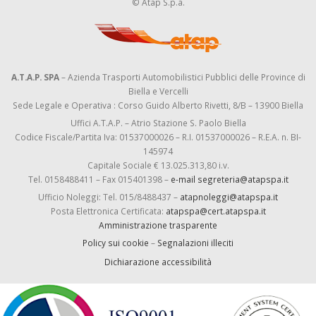
© Atap S.p.a.
A.T.A.P. SPA
– Azienda Trasporti Automobilistici Pubblici delle Province di
Biella e Vercelli
Sede Legale e Operativa : Corso Guido Alberto Rivetti, 8/B – 13900 Biella
Uffici A.T.A.P. – Atrio Stazione S. Paolo Biella
Codice Fiscale/Partita Iva: 01537000026 – R.I. 01537000026 – R.E.A. n. BI-
145974
Capitale Sociale € 13.025.313,80 i.v.
Tel. 0158488411 – Fax 015401398 –
e-mail segreteria@atapspa.it
Ufficio Noleggi: Tel. 015/8488437 –
atapnoleggi@atapspa.it
Posta Elettronica Certificata:
atapspa@cert.atapspa.it
Amministrazione trasparente
Policy sui cookie
–
Segnalazioni illeciti
Dichiarazione accessibilità