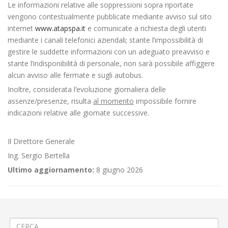
Le informazioni relative alle soppressioni sopra riportate
vengono contestualmente pubblicate mediante avviso sul sito
internet
www.atapspa.it
e comunicate a richiesta degli utenti
mediante i canali telefonici aziendali; stante l’impossibilità di
gestire le suddette informazioni con un adeguato preavviso e
stante l’indisponibilità di personale, non sarà possibile affiggere
alcun avviso alle fermate e sugli autobus.
Inoltre, considerata l’evoluzione giornaliera delle
assenze/presenze, risulta
al momento
impossibile fornire
indicazioni relative alle giornate successive.
Il Direttore Generale
Ing. Sergio Bertella
Ultimo aggiornamento:
8 giugno 2026
←
⚠️Istituzione fermata provvisoria Linea 340
🚌 Servizi di Linea al termine dell’anno scolastico 🚸
→