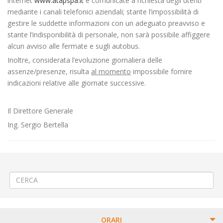
internet
www.atapspa.it
e comunicate a richiesta degli utenti
mediante i canali telefonici aziendali; stante l’impossibilità di
gestire le suddette informazioni con un adeguato preavviso e
stante l’indisponibilità di personale, non sarà possibile affiggere
alcun avviso alle fermate e sugli autobus.
Inoltre, considerata l’evoluzione giornaliera delle
assenze/presenze, risulta
al momento
impossibile fornire
indicazioni relative alle giornate successive.
Il Direttore Generale
Ing. Sergio Bertella
←
💡Posizionamento lampione a Gaglianico SP143
🚧Interruzione stradale a Biella via Repubblica
→
ORARI