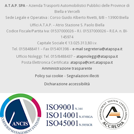
A.T.A.P. SPA
– Azienda Trasporti Automobilistici Pubblici delle Province di
Biella e Vercelli
Sede Legale e Operativa : Corso Guido Alberto Rivetti, 8/B – 13900 Biella
Uffici A.T.A.P. – Atrio Stazione S. Paolo Biella
Codice Fiscale/Partita Iva: 01537000026 – R.I. 01537000026 – R.E.A. n. BI-
145974
Capitale Sociale € 13.025.313,80 i.v.
Tel. 0158488411 – Fax 015401398 –
e-mail segreteria@atapspa.it
Ufficio Noleggi: Tel. 015/8488437 –
atapnoleggi@atapspa.it
Posta Elettronica Certificata:
atapspa@cert.atapspa.it
Amministrazione trasparente
Policy sui cookie
–
Segnalazioni illeciti
Dichiarazione accessibilità