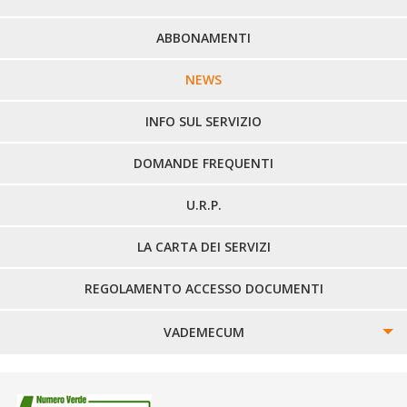
PERCORSI URBANI IN BIELLA
ABBONAMENTI
LINEE URBANE VERCELLI
NEWS
LINEE EXTRAURBANE
INFO SUL SERVIZIO
DOMANDE FREQUENTI
U.R.P.
LA CARTA DEI SERVIZI
REGOLAMENTO ACCESSO DOCUMENTI
VADEMECUM
SINISTRI