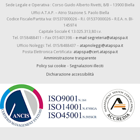
Sede Legale e Operativa : Corso Guido Alberto Rivetti, 8/B – 13900 Biella
Uffici A.T.A.P. – Atrio Stazione S. Paolo Biella
Codice Fiscale/Partita Iva: 01537000026 – R.I. 01537000026 – R.E.A. n. BI-
145974
Capitale Sociale € 13.025.313,80 i.v.
Tel. 0158488411 – Fax 015401398 –
e-mail segreteria@atapspa.it
Ufficio Noleggi: Tel. 015/8488437 –
atapnoleggi@atapspa.it
Posta Elettronica Certificata:
atapspa@cert.atapspa.it
Amministrazione trasparente
Policy sui cookie
–
Segnalazioni illeciti
Dichiarazione accessibilità