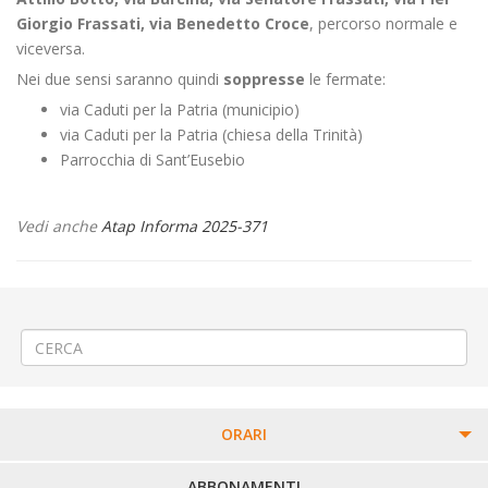
Giorgio Frassati, via Benedetto Croce
, percorso normale e
viceversa.
Nei due sensi saranno quindi
soppresse
le fermate:
via Caduti per la Patria (municipio)
via Caduti per la Patria (chiesa della Trinità)
Parrocchia di Sant’Eusebio
Vedi anche
Atap Informa 2025-371
←
🔌Lavori linea elettrica a Chivasso via Roma
🛣️Manutenzione stradale a Portula Granero
→
ORARI
PERCORSI URBANI IN BIELLA
ABBONAMENTI