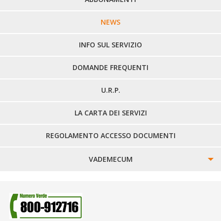
LINEE URBANE VERCELLI
NEWS
LINEE EXTRAURBANE
INFO SUL SERVIZIO
DOMANDE FREQUENTI
U.R.P.
LA CARTA DEI SERVIZI
REGOLAMENTO ACCESSO DOCUMENTI
VADEMECUM
SINISTRI
SMARRIMENTO OGGETTI