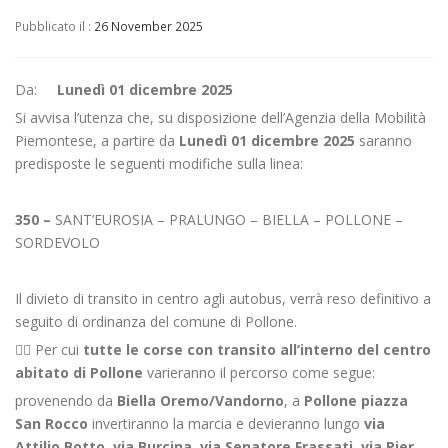
Pubblicato il :
26 November 2025
Da:
Lunedì 01 dicembre 2025
Si avvisa l’utenza che, su disposizione dell’Agenzia della Mobilità
Piemontese, a partire da
Lunedì 01 dicembre 2025
saranno
predisposte le seguenti modifiche sulla linea:
350 –
SANT’EUROSIA – PRALUNGO – BIELLA – POLLONE –
SORDEVOLO
Il divieto di transito in centro agli autobus, verrà reso definitivo a
seguito di ordinanza del comune di Pollone.
👉🏻 Per cui
tutte le corse con transito all’interno del centro
abitato
di Pollone
varieranno il percorso come segue:
provenendo da
Biella Oremo/Vandorno
, a
Pollone piazza
San Rocco
invertiranno la marcia e devieranno lungo
via
Attilio Botto, via Burcina, via Senatore Frassati, via Pier