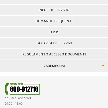
LINEE EXTRAURBANE
INFO SUL SERVIZIO
DOMANDE FREQUENTI
U.R.P.
LA CARTA DEI SERVIZI
REGOLAMENTO ACCESSO DOCUMENTI
VADEMECUM
SINISTRI
SMARRIMENTO OGGETTI
da lunedì a venerdì
DIRITTI E DOVERI
09:00 – 18:00