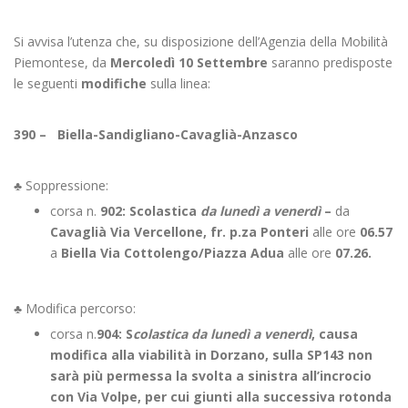
Si avvisa l’utenza che, su disposizione dell’Agenzia della Mobilità
Piemontese, da
Mercoledì 10 Settembre
saranno predisposte
le seguenti
modifiche
sulla linea:
390 – Biella-Sandigliano-Cavaglià-Anzasco
♣ Soppressione:
corsa n.
902: Scolastica
da lunedì a venerdì
–
da
Cavaglià Via Vercellone, fr. p.za Ponteri
alle ore
06.57
a
Biella Via Cottolengo/Piazza Adua
alle ore
07.26.
♣ Modifica percorso:
corsa n.
904: S
colastica da lunedì a venerdì
, c
ausa
modifica alla viabilità in Dorzano, sulla SP143 non
sarà più permessa la svolta a sinistra all’incrocio
con Via Volpe, per cui giunti alla successiva rotonda