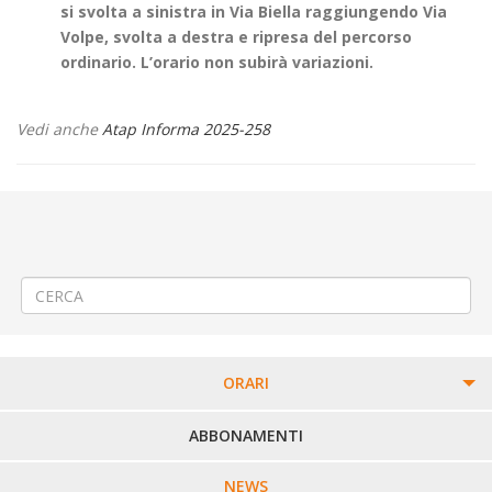
si svolta a sinistra in Via Biella raggiungendo Via
Volpe, svolta a destra e ripresa del percorso
ordinario. L’orario non subirà variazioni.
Vedi anche
Atap Informa 2025-258
←
🚌 Modifica Linea 310 Valle Mosso-Bioglio-Valdengo-Biella-
Ponderano-Zimone
🚌 Modifica Linea 67 (005) Saluggia-Livorno Ferraris-Cigliano-Cavaglià-
Santhià
→
ORARI
PERCORSI URBANI IN BIELLA
ABBONAMENTI
LINEE URBANE VERCELLI
NEWS