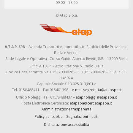
09:00 – 18:00
© Atap S.p.a.
A.T.A.P. SPA
– Azienda Trasporti Automobilistici Pubblici delle Province di
Biella e Vercelli
Sede Legale e Operativa : Corso Guido Alberto Rivetti, 8/B – 13900 Biella
Uffici A.T.A.P. – Atrio Stazione S. Paolo Biella
Codice Fiscale/Partita Iva: 01537000026 – R.I. 01537000026 – R.E.A. n. BI-
145974
Capitale Sociale € 13.025.313,80 i.v.
Tel. 0158488411 – Fax 015401398 –
e-mail segreteria@atapspa.it
Ufficio Noleggi: Tel. 015/8488437 –
atapnoleggi@atapspa.it
Posta Elettronica Certificata:
atapspa@cert.atapspa.it
Amministrazione trasparente
Policy sui cookie
–
Segnalazioni illeciti
Dichiarazione accessibilità