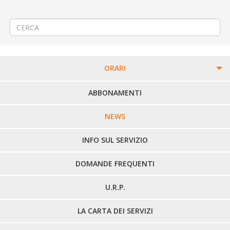
←
🚴‍♀️Gara ciclistica «106ª Milano – Torino»
🚌 Modifica Linea 300 Biella – Cossato – Valle Mosso – Trivero
→
ORARI
PERCORSI URBANI IN BIELLA
ABBONAMENTI
LINEE URBANE VERCELLI
NEWS
LINEE EXTRAURBANE
INFO SUL SERVIZIO
DOMANDE FREQUENTI
U.R.P.
LA CARTA DEI SERVIZI