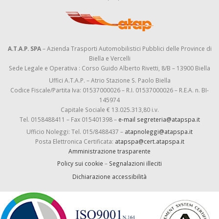
A.T.A.P. SPA
– Azienda Trasporti Automobilistici Pubblici delle Province di
Biella e Vercelli
Sede Legale e Operativa : Corso Guido Alberto Rivetti, 8/B – 13900 Biella
Uffici A.T.A.P. – Atrio Stazione S. Paolo Biella
Codice Fiscale/Partita Iva: 01537000026 – R.I. 01537000026 – R.E.A. n. BI-
145974
Capitale Sociale € 13.025.313,80 i.v.
Tel. 0158488411 – Fax 015401398 –
e-mail segreteria@atapspa.it
Ufficio Noleggi: Tel. 015/8488437 –
atapnoleggi@atapspa.it
Posta Elettronica Certificata:
atapspa@cert.atapspa.it
Amministrazione trasparente
Policy sui cookie
–
Segnalazioni illeciti
Dichiarazione accessibilità