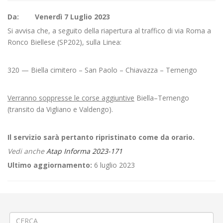
Da: Venerdì 7 Luglio 2023
Si avvisa che, a seguito della riapertura al traffico di via Roma a
Ronco Biellese (SP202), sulla Linea:
320 — Biella cimitero – San Paolo – Chiavazza – Ternengo
Verranno soppresse le corse aggiuntive
Biella–Ternengo
(transito da Vigliano e Valdengo).
Il servizio sarà pertanto ripristinato come da orario.
Vedi anche
Atap Informa 2023-171
Ultimo aggiornamento:
6 luglio 2023
←
🍉Mercato stagionale a Riva Valdobbia
⚠️Rinforzo sul Canale Ostolone fra Castelletto Cervo e Buronzo
→