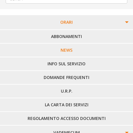
ORARI
PERCORSI URBANI IN BIELLA
ABBONAMENTI
LINEE URBANE VERCELLI
NEWS
LINEE EXTRAURBANE
INFO SUL SERVIZIO
DOMANDE FREQUENTI
U.R.P.
LA CARTA DEI SERVIZI
REGOLAMENTO ACCESSO DOCUMENTI
VADEMECUM