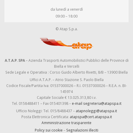
da lunedì a venerdì
09:00 – 18:00
© Atap S.p.a.
A.T.A.P. SPA
– Azienda Trasporti Automobilistici Pubblici delle Province di
Biella e Vercelli
Sede Legale e Operativa : Corso Guido Alberto Rivetti, 8/B – 13900 Biella
Uffici A.T.A.P. – Atrio Stazione S. Paolo Biella
Codice Fiscale/Partita Iva: 01537000026 – R.I. 01537000026 – R.E.A. n. BI-
145974
Capitale Sociale € 13.025.313,80 i.v.
Tel. 0158488411 – Fax 015401398 –
e-mail segreteria@atapspa.it
Ufficio Noleggi: Tel. 015/8488437 –
atapnoleggi@atapspa.it
Posta Elettronica Certificata:
atapspa@cert.atapspa.it
Amministrazione trasparente
Policy sui cookie
–
Segnalazioni illeciti