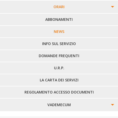
ORARI
PERCORSI URBANI IN BIELLA
ABBONAMENTI
LINEE URBANE VERCELLI
NEWS
LINEE EXTRAURBANE
INFO SUL SERVIZIO
DOMANDE FREQUENTI
U.R.P.
LA CARTA DEI SERVIZI
REGOLAMENTO ACCESSO DOCUMENTI
VADEMECUM
SINISTRI