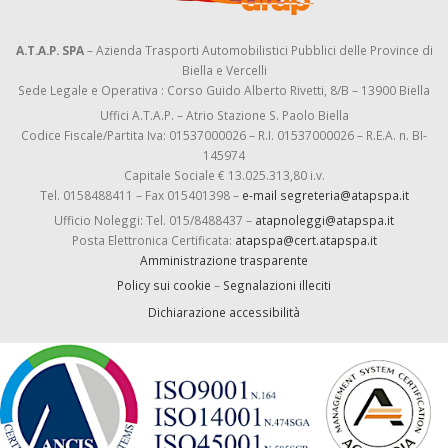
A.T.A.P. SPA
– Azienda Trasporti Automobilistici Pubblici delle Province di
Biella e Vercelli
Sede Legale e Operativa : Corso Guido Alberto Rivetti, 8/B – 13900 Biella
Uffici A.T.A.P. – Atrio Stazione S. Paolo Biella
Codice Fiscale/Partita Iva: 01537000026 – R.I. 01537000026 – R.E.A. n. BI-
145974
Capitale Sociale € 13.025.313,80 i.v.
Tel. 0158488411 – Fax 015401398 –
e-mail segreteria@atapspa.it
Ufficio Noleggi: Tel. 015/8488437 –
atapnoleggi@atapspa.it
Posta Elettronica Certificata:
atapspa@cert.atapspa.it
Amministrazione trasparente
Policy sui cookie
–
Segnalazioni illeciti
Dichiarazione accessibilità