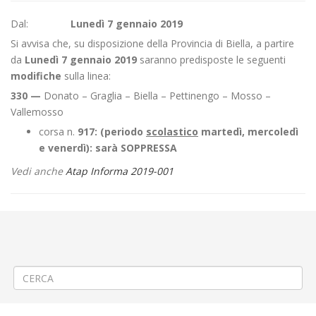
Dal:
Lunedì 7 gennaio 2019
Si avvisa che, su disposizione della Provincia di Biella, a partire
da
Lunedì 7 gennaio 2019
saranno predisposte le seguenti
modifiche
sulla linea:
330 —
Donato – Graglia – Biella – Pettinengo – Mosso –
Vallemosso
corsa n.
917: (periodo
scolastico
martedì, mercoledì
e venerdì): sarà SOPPRESSA
Vedi anche
Atap Informa 2019-001
←
Linea di servizio pubblico 511 CREVACUORE – TRIVERO – VALLE
MOSSO – COSSATO – MOTTALCIATA – TORINO
Modifica Linea 340 BIELLA – TOLLEGNO – ANDORNO – TAVIGLIANO –
PIEDICAVALLO
→