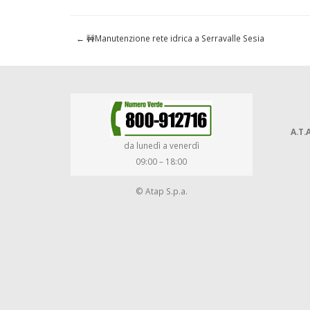
←
🚧Manutenzione rete idrica a Serravalle Sesia
A.T.A
da lunedì a venerdì
09:00 – 18:00
© Atap S.p.a.