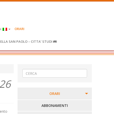
A:
ORARI
IELLA SAN PAOLO – CITTA’ STUDI 🚌
26
ORARI
PERCORSI URBANI IN BIELLA
ABBONAMENTI
mento