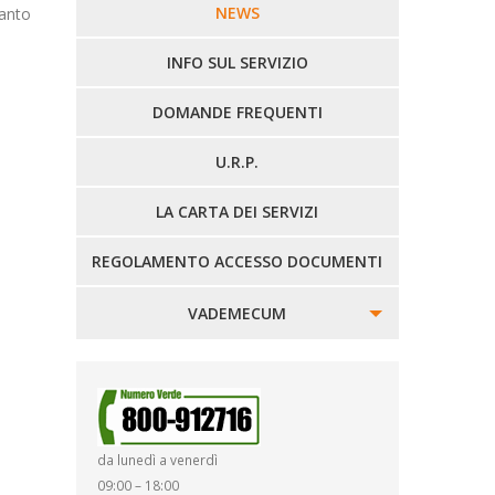
LINEE URBANE VERCELLI
NEWS
uanto
LINEE EXTRAURBANE
INFO SUL SERVIZIO
DOMANDE FREQUENTI
U.R.P.
LA CARTA DEI SERVIZI
REGOLAMENTO ACCESSO DOCUMENTI
VADEMECUM
SINISTRI
SMARRIMENTO OGGETTI
da lunedì a venerdì
DIRITTI E DOVERI
09:00 – 18:00