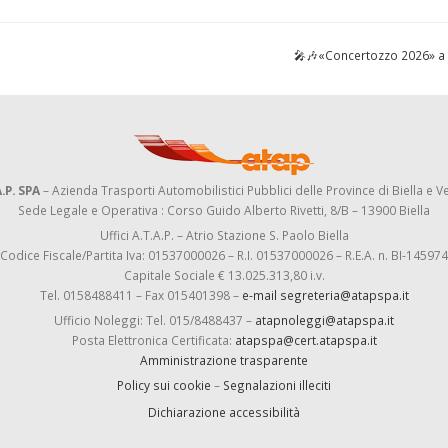
🎤🎶«Concertozzo 2026» a 
.P. SPA
– Azienda Trasporti Automobilistici Pubblici delle Province di Biella e Ve
Sede Legale e Operativa : Corso Guido Alberto Rivetti, 8/B – 13900 Biella
Uffici A.T.A.P. – Atrio Stazione S. Paolo Biella
Codice Fiscale/Partita Iva: 01537000026 – R.I. 01537000026 – R.E.A. n. BI-145974
Capitale Sociale € 13.025.313,80 i.v.
Tel. 0158488411 – Fax 015401398 –
e-mail segreteria@atapspa.it
Ufficio Noleggi: Tel. 015/8488437 –
atapnoleggi@atapspa.it
Posta Elettronica Certificata:
atapspa@cert.atapspa.it
Amministrazione trasparente
Policy sui cookie
–
Segnalazioni illeciti
Dichiarazione accessibilità