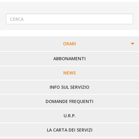
←
Variazioni di orario all’ITIS di Santhià
Riparazione fognatura a Occhieppo Inferiore
→
ORARI
PERCORSI URBANI IN BIELLA
ABBONAMENTI
LINEE URBANE VERCELLI
NEWS
LINEE EXTRAURBANE
INFO SUL SERVIZIO
DOMANDE FREQUENTI
U.R.P.
LA CARTA DEI SERVIZI