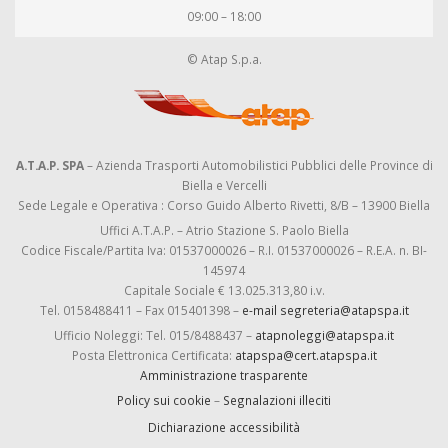
09:00 – 18:00
© Atap S.p.a.
A.T.A.P. SPA
– Azienda Trasporti Automobilistici Pubblici delle Province di
Biella e Vercelli
Sede Legale e Operativa : Corso Guido Alberto Rivetti, 8/B – 13900 Biella
Uffici A.T.A.P. – Atrio Stazione S. Paolo Biella
Codice Fiscale/Partita Iva: 01537000026 – R.I. 01537000026 – R.E.A. n. BI-
145974
Capitale Sociale € 13.025.313,80 i.v.
Tel. 0158488411 – Fax 015401398 –
e-mail segreteria@atapspa.it
Ufficio Noleggi: Tel. 015/8488437 –
atapnoleggi@atapspa.it
Posta Elettronica Certificata:
atapspa@cert.atapspa.it
Amministrazione trasparente
Policy sui cookie
–
Segnalazioni illeciti
Dichiarazione accessibilità