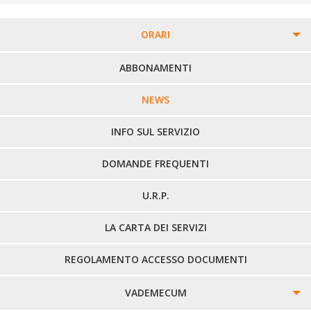
ORARI
PERCORSI URBANI IN BIELLA
ABBONAMENTI
LINEE URBANE VERCELLI
NEWS
LINEE EXTRAURBANE
INFO SUL SERVIZIO
DOMANDE FREQUENTI
U.R.P.
LA CARTA DEI SERVIZI
REGOLAMENTO ACCESSO DOCUMENTI
VADEMECUM