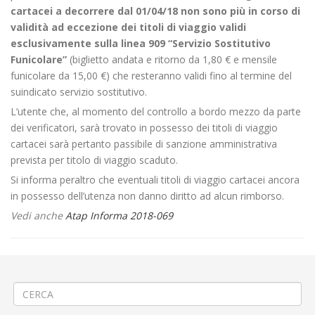
cartacei a decorrere dal 01/04/18 non sono più in corso di
validità ad eccezione dei titoli di viaggio validi
esclusivamente sulla linea 909 “Servizio Sostitutivo
Funicolare”
(biglietto andata e ritorno da 1,80 € e mensile
funicolare da 15,00 €) che resteranno validi fino al termine del
suindicato servizio sostitutivo.
L’utente che, al momento del controllo a bordo mezzo da parte
dei verificatori, sarà trovato in possesso dei titoli di viaggio
cartacei sarà pertanto passibile di sanzione amministrativa
prevista per titolo di viaggio scaduto.
Si informa peraltro che eventuali titoli di viaggio cartacei ancora
in possesso dell’utenza non danno diritto ad alcun rimborso.
Vedi anche
Atap Informa 2018-069
←
TESSERA DI LIBERA CIRCOLAZIONE LINEA BIELLA-MILANO
APERTURA NUOVA RIVENDITA AUTOMATIZZATA A TORINO
→