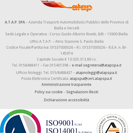
A.T.A.P. SPA
– Azienda Trasporti Automobilistici Pubblici delle Province di
Biella e Vercelli
Sede Legale e Operativa : Corso Guido Alberto Rivetti, 8/B – 13900 Biella
Uffici A.T.A.P. – Atrio Stazione S. Paolo Biella
Codice Fiscale/Partita Iva: 01537000026 – R.I. 01537000026 – R.E.A. n. BI-
145974
Capitale Sociale € 13.025.313,80 i.v.
Tel. 0158488411 – Fax 015401398 –
e-mail segreteria@atapspa.it
Ufficio Noleggi: Tel. 015/8488437 –
atapnoleggi@atapspa.it
Posta Elettronica Certificata:
atapspa@cert.atapspa.it
Amministrazione trasparente
Policy sui cookie
–
Segnalazioni illeciti
Dichiarazione accessibilità