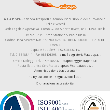
A.T.A.P. SPA
– Azienda Trasporti Automobilistici Pubblici delle Province di
Biella e Vercelli
Sede Legale e Operativa : Corso Guido Alberto Rivetti, 8/B – 13900 Biella
Uffici A.T.A.P. – Atrio Stazione S. Paolo Biella
Codice Fiscale/Partita Iva: 01537000026 – R.I. 01537000026 – R.E.A. n. BI-
145974
Capitale Sociale € 13.025.313,80 i.v.
Tel. 0158488411 – Fax 015401398 –
e-mail segreteria@atapspa.it
Ufficio Noleggi: Tel. 015/8488437 –
atapnoleggi@atapspa.it
Posta Elettronica Certificata:
atapspa@cert.atapspa.it
Amministrazione trasparente
Policy sui cookie
–
Segnalazioni illeciti
Dichiarazione accessibilità