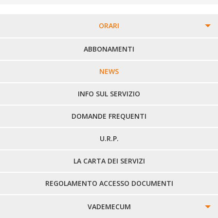
ORARI
PERCORSI URBANI IN BIELLA
ABBONAMENTI
LINEE URBANE VERCELLI
NEWS
LINEE EXTRAURBANE
INFO SUL SERVIZIO
DOMANDE FREQUENTI
U.R.P.
LA CARTA DEI SERVIZI
REGOLAMENTO ACCESSO DOCUMENTI
VADEMECUM