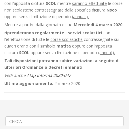
con l’apposita dicitura
SCOL
mentre
saranno effettuate
le corse
non scolastiche
contrassegnate dalla specifica dicitura
Nsco
oppure senza limitazione di periodo
(annuali).
Mentre a partire dalla giornata di: ►
Mercoledì 4 marzo 2020
riprenderanno regolarmente i servizi scolastici
con
l’effettuazione di tutte le
corse scolastiche
contrassegnate sui
quadri orario con il simbolo
matita
oppure con l’apposita
dicitura
SCOL
oppure senza limitazione di periodo
(annuali).
Tali disposizioni potranno subire variazioni a seguito di
ulteriori Ordinanze o Decreti emanati.
Vedi anche
Atap Informa 2020-047
Ultimo aggiornamento:
2 marzo 2020
←
Modifica Tipologia di Servizio – Emergenza da Covid-2019 –
Aggiornamento
Rimozione gru edile a Biella via Seminari
→