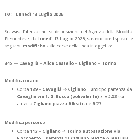
Dal:
Lunedì 13 Luglio 2026
Si avvisa l’utenza che, su disposizione dell’Agenzia della Mobilità
Piemontese, da
Lunedì 13 Luglio 2026,
saranno predisposte le
seguenti
modifiche
sulle corse della linea in oggetto:
345 — Cavaglià – Alice Castello – Cigliano – Torino
Modifica orario
Corsa
139 – Cavaglià ⇒
Cigliano
– anticipo partenza da
Cavaglià via S. G. Bosco (polivalente)
alle
5:53
con
arrivo a
Cigliano piazza Alleati
alle
6:27
Modifica percorso
Corsa
113 – Cigliano ⇒
Torino autostazione via
Fiocchetto
– partenza da
Cigliano piazza Alleati
alle