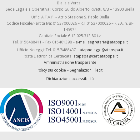
Biella e Vercelli
Sede Legale e Operativa : Corso Guido Alberto Rivetti, 8/B – 13900 Biella
Uffici A.T.A.P. – Atrio Stazione S. Paolo Biella
Codice Fiscale/Partita Iva: 01537000026 – R.I. 01537000026 – R.E.A. n. BI-
145974
Capitale Sociale € 13.025.313,80 i.v.
Tel. 0158488411 – Fax 015401398 –
e-mail segreteria@atapspa.it
Ufficio Noleggi: Tel. 015/8488437 –
atapnoleggi@atapspa.it
Posta Elettronica Certificata:
atapspa@cert.atapspa.it
Amministrazione trasparente
Policy sui cookie
–
Segnalazioni illeciti
Dichiarazione accessibilità