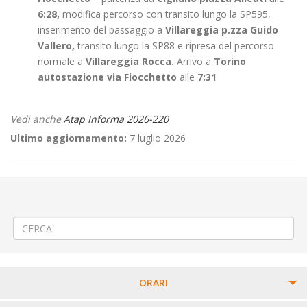
6:28,
modifica percorso con transito lungo la SP595,
inserimento del passaggio a
Villareggia p.zza Guido
Vallero,
transito lungo la SP88 e ripresa del percorso
normale a
Villareggia Rocca.
Arrivo a
Torino
autostazione via Fiocchetto
alle
7:31
Vedi anche
Atap Informa 2026-220
Ultimo aggiornamento:
7 luglio 2026
←
🎭“Manifestazione teatrale a Sordevolo
🌳 Abbattimento alberi in corso Garibaldi a Vercelli (venerdì 10 luglio
2026)
→
ORARI