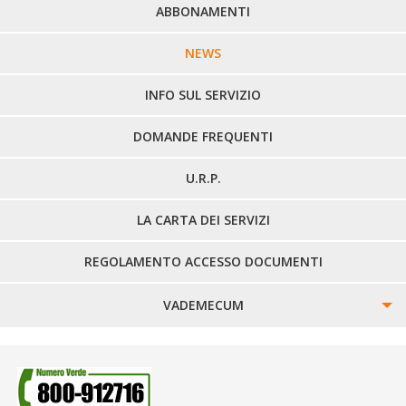
PERCORSI URBANI IN BIELLA
ABBONAMENTI
LINEE URBANE VERCELLI
NEWS
LINEE EXTRAURBANE
INFO SUL SERVIZIO
DOMANDE FREQUENTI
U.R.P.
LA CARTA DEI SERVIZI
REGOLAMENTO ACCESSO DOCUMENTI
VADEMECUM
SINISTRI
SMARRIMENTO OGGETTI