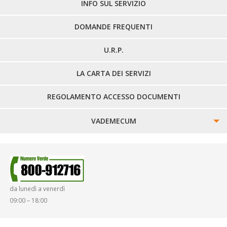
LINEE EXTRAURBANE
INFO SUL SERVIZIO
DOMANDE FREQUENTI
U.R.P.
LA CARTA DEI SERVIZI
REGOLAMENTO ACCESSO DOCUMENTI
VADEMECUM
SINISTRI
SMARRIMENTO OGGETTI
da lunedì a venerdì
DIRITTI E DOVERI
09:00 – 18:00