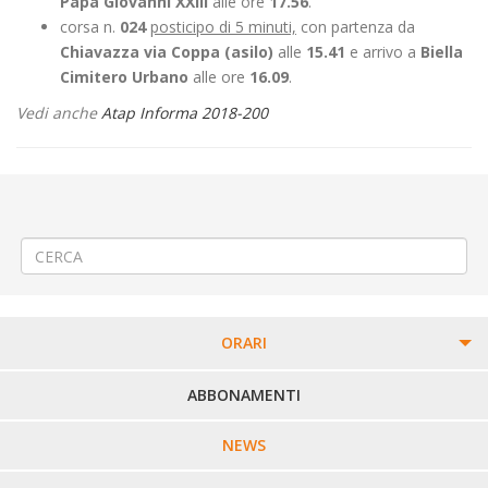
Papa Giovanni XXIII
alle ore
17.56
.
corsa n.
024
posticipo di 5 minuti,
con partenza da
Chiavazza via Coppa (asilo)
alle
15.41
e arrivo a
Biella
Cimitero Urbano
alle ore
16.09
.
Vedi anche
Atap Informa 2018-200
←
Modifica Linea 310 ZIMONE – PONDERANO – BIELLA – VALDENGO –
BIOGLIO – VALLE MOSSO
Modifica Linea 330 Donato – Graglia – Biella – Mosso – Valle Mosso
→
ORARI
PERCORSI URBANI IN BIELLA
ABBONAMENTI
LINEE URBANE VERCELLI
NEWS