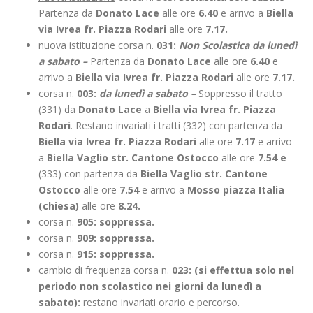
Partenza da
Donato Lace
alle ore
6.40
e arrivo a
Biella
via Ivrea fr. Piazza Rodari
alle ore
7.17.
nuova istituzione
corsa n.
031:
Non Scolastica da lunedì
a sabato –
Partenza da
Donato Lace
alle ore
6.40
e
arrivo a
Biella via Ivrea fr. Piazza Rodari
alle ore
7.17.
corsa n.
003:
da lunedì a sabato –
Soppresso il tratto
(331) da
Donato Lace
a
Biella via Ivrea fr. Piazza
Rodari
. Restano invariati i tratti (332) con partenza da
Biella via Ivrea fr. Piazza Rodari
alle ore
7.17
e arrivo
a
Biella Vaglio str. Cantone Ostocco
alle ore
7.54 e
(333) con partenza da
Biella Vaglio str. Cantone
Ostocco
alle ore
7.54
e arrivo a
Mosso piazza Italia
(chiesa)
alle ore
8.24.
corsa n.
905: soppressa.
corsa n.
909: soppressa.
corsa n.
915: soppressa.
cambio di frequenza
corsa n.
023: (si effettua solo nel
periodo
non scolastico
nei giorni da lunedì a
sabato):
restano invariati orario e percorso.