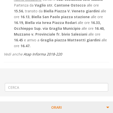
Partenza da
Vaglio str. Cantone Ostocco
alle ore
15.56
, transito da
Biella Piazza V. Veneto giardini
alle
ore
16.13
,
Biella San Paolo piazza stazione
alle ore
16.19, Biella via Ivrea Piazza Rodari
alle ore
16.33,
Occhieppo Sup. via Graglia Municipio
alle ore
16.40,
Muzzano v. Provinciale fr. bivio Salesiani
alle ore
16.45
e arrivo a
Graglia piazza Matteotti giardini
alle
ore
16.47.
Vedi anche
Atap Informa 2018-220
←
Modifica Linea 56 (227) CAVAGLIA’ – SANTHIA’ – SAN GERMANO –
VERCELLI
Modifica Linea 390 Cavaglià – Sandigliano – Biella
→
ORARI