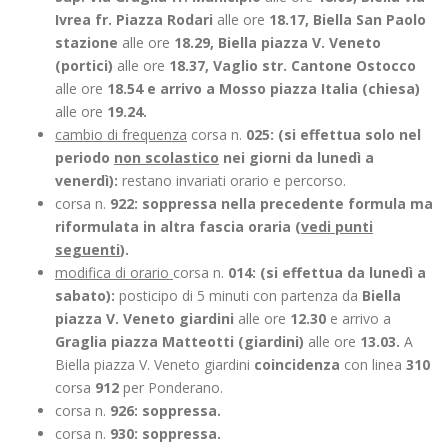
Ivrea fr. Piazza Rodari
alle ore
18.17, Biella San Paolo
stazione
alle ore
18.29, Biella piazza V. Veneto
(portici)
alle ore
18.37, Vaglio str. Cantone Ostocco
alle ore
18.54 e arrivo a Mosso piazza Italia (chiesa)
alle ore
19.24.
cambio di frequenza
corsa n.
025: (si effettua solo nel
periodo
non scolastico
nei giorni da lunedì a
venerdì):
restano invariati orario e percorso.
corsa n.
922: soppressa nella precedente formula ma
riformulata in altra fascia oraria (
vedi punti
seguenti
).
modifica di orario
corsa n.
014: (si effettua da lunedì a
sabato):
posticipo di 5 minuti con partenza da
Biella
piazza V. Veneto giardini
alle ore
12.30
e arrivo a
Graglia piazza Matteotti (giardini)
alle ore
13.03.
A
Biella piazza V. Veneto giardini
coincidenza
con linea
310
corsa
912
per Ponderano.
corsa n.
926: soppressa.
corsa n.
930: soppressa.