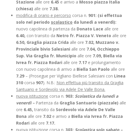
Stazione
alle ore
6.45
e arrivo a
Mosso piazza Italia
(chiesa)
alle ore
7.38.
modifica di orario e percorso
corsa n.
901: (si effettua
solo nel periodo
scolastico
da lunedì a venerdì):
nuovo capolinea di partenza da
Donato Lace
alle ore
6.40,
con transito da
Netro fr. Piazza V. Veneto
alle ore
6.50, Graglia piazza Crida
alle ore
7.02, Muzzano v.
Provinciale bivio Salesiani
alle ore
7.04, Occhieppo
Sup. Via Graglia fr. Municipio
alle ore
7.09, Biella via
Ivrea fr. Piazza Rodari
alle ore
7.17
e prolungamento
con nuovo capolinea di arrivo a
Biella San Paolo
alle ore
7.29
– (Prosegue per Vigliano Biellese Salesiani con
Linea
310
corsa
907
). N.B.:
Non effettua più transito da Graglia
Santuario e Sordevolo via Adele De Valle Bona.
nuova istituzione
corsa n.
903:
Scolastica da lunedì a
venerdì –
Partenza da
Graglia Santuario (piazzale)
alle
ore
6.45,
transito da
Sordevolo via Adele De Valle
Bona
alle ore
7.02
e arrivo a
Biella via Ivrea fr. Piazza
Rodari
alle ore
7.17.
nuova istituzione
corsa n.
303:
Scolastica solo sabato –