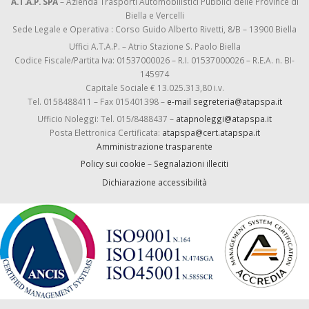
A.T.A.P. SPA
– Azienda Trasporti Automobilistici Pubblici delle Province di
Biella e Vercelli
Sede Legale e Operativa : Corso Guido Alberto Rivetti, 8/B – 13900 Biella
Uffici A.T.A.P. – Atrio Stazione S. Paolo Biella
Codice Fiscale/Partita Iva: 01537000026 – R.I. 01537000026 – R.E.A. n. BI-
145974
Capitale Sociale € 13.025.313,80 i.v.
Tel. 0158488411 – Fax 015401398 –
e-mail segreteria@atapspa.it
Ufficio Noleggi: Tel. 015/8488437 –
atapnoleggi@atapspa.it
Posta Elettronica Certificata:
atapspa@cert.atapspa.it
Amministrazione trasparente
Policy sui cookie
–
Segnalazioni illeciti
Dichiarazione accessibilità