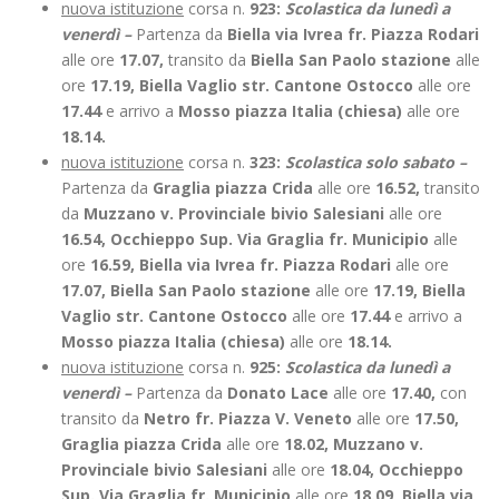
nuova istituzione
corsa n.
923:
Scolastica da lunedì a
venerdì –
Partenza da
Biella via Ivrea fr. Piazza Rodari
alle ore
17.07,
transito da
Biella San Paolo stazione
alle
ore
17.19, Biella Vaglio str. Cantone Ostocco
alle ore
17.44
e arrivo a
Mosso piazza Italia (chiesa)
alle ore
18.14.
nuova istituzione
corsa n.
323:
Scolastica solo sabato –
Partenza da
Graglia piazza Crida
alle ore
16.52,
transito
da
Muzzano v. Provinciale bivio Salesiani
alle ore
16.54, Occhieppo Sup. Via Graglia fr. Municipio
alle
ore
16.59, Biella via Ivrea fr. Piazza Rodari
alle ore
17.07, Biella San Paolo stazione
alle ore
17.19, Biella
Vaglio str. Cantone Ostocco
alle ore
17.44
e arrivo a
Mosso piazza Italia (chiesa)
alle ore
18.14.
nuova istituzione
corsa n.
925:
Scolastica da lunedì a
venerdì –
Partenza da
Donato Lace
alle ore
17.40,
con
transito da
Netro fr. Piazza V. Veneto
alle ore
17.50,
Graglia piazza Crida
alle ore
18.02, Muzzano v.
Provinciale bivio Salesiani
alle ore
18.04, Occhieppo
Sup. Via Graglia fr. Municipio
alle ore
18.09, Biella via