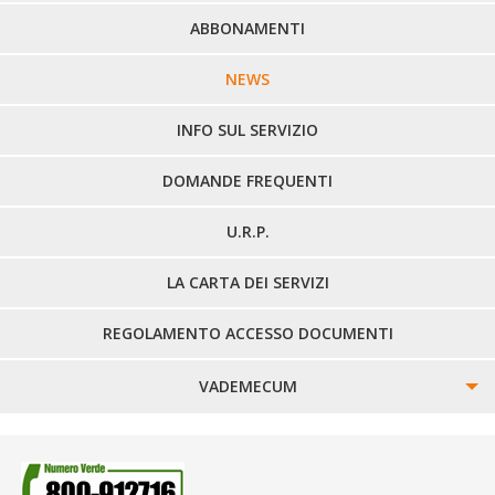
PERCORSI URBANI IN BIELLA
ABBONAMENTI
LINEE URBANE VERCELLI
NEWS
LINEE EXTRAURBANE
INFO SUL SERVIZIO
DOMANDE FREQUENTI
U.R.P.
LA CARTA DEI SERVIZI
REGOLAMENTO ACCESSO DOCUMENTI
VADEMECUM
SINISTRI
SMARRIMENTO OGGETTI