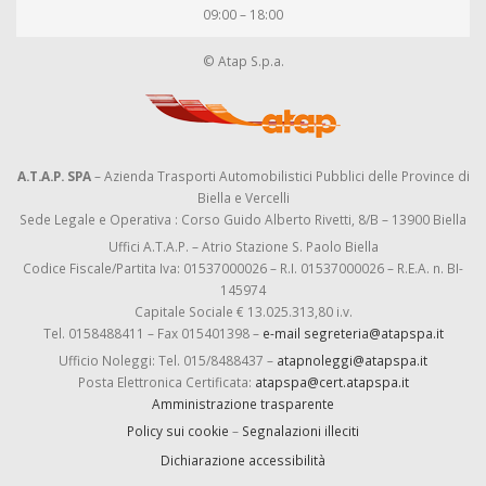
09:00 – 18:00
© Atap S.p.a.
A.T.A.P. SPA
– Azienda Trasporti Automobilistici Pubblici delle Province di
Biella e Vercelli
Sede Legale e Operativa : Corso Guido Alberto Rivetti, 8/B – 13900 Biella
Uffici A.T.A.P. – Atrio Stazione S. Paolo Biella
Codice Fiscale/Partita Iva: 01537000026 – R.I. 01537000026 – R.E.A. n. BI-
145974
Capitale Sociale € 13.025.313,80 i.v.
Tel. 0158488411 – Fax 015401398 –
e-mail segreteria@atapspa.it
Ufficio Noleggi: Tel. 015/8488437 –
atapnoleggi@atapspa.it
Posta Elettronica Certificata:
atapspa@cert.atapspa.it
Amministrazione trasparente
Policy sui cookie
–
Segnalazioni illeciti
Dichiarazione accessibilità