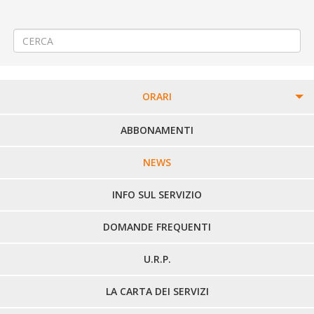
Istituto Alberghiero di Trivero Caulera – modifica orario di uscita
studenti
→
ORARI
PERCORSI URBANI IN BIELLA
ABBONAMENTI
LINEE URBANE VERCELLI
NEWS
LINEE EXTRAURBANE
INFO SUL SERVIZIO
DOMANDE FREQUENTI
U.R.P.
LA CARTA DEI SERVIZI