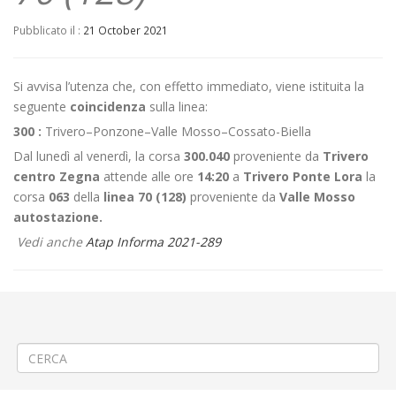
Pubblicato il :
21 October 2021
Si avvisa l’utenza che, con effetto immediato, viene istituita la
seguente
coincidenza
sulla linea:
300 :
Trivero–Ponzone–Valle Mosso–Cossato-Biella
Dal lunedì al venerdì, la corsa
300.040
proveniente da
Trivero
centro Zegna
attende alle ore
14:20
a
Trivero Ponte Lora
la
corsa
063
della
linea 70 (128)
proveniente da
Valle Mosso
autostazione.
Vedi anche
Atap Informa 2021-289
←
Criticità relative all’erogazione dei servizi di trasporto pubblico
locale ATAP nella giornata del 22/10/2021
Linea 340 Modifica orario Festivo
→