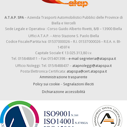
A.T.A.P. SPA
– Azienda Trasporti Automobilistici Pubblici delle Province di
Biella e Vercelli
Sede Legale e Operativa : Corso Guido Alberto Rivetti, 8/B – 13900 Biella
Uffici A.T.A.P. – Atrio Stazione S. Paolo Biella
Codice Fiscale/Partita Iva: 01537000026 – R.I. 01537000026 – R.E.A. n. BI-
145974
Capitale Sociale € 13.025.313,80 i.v.
Tel. 0158488411 – Fax 015401398 –
e-mail segreteria@atapspa.it
Ufficio Noleggi: Tel. 015/8488437 –
atapnoleggi@atapspa.it
Posta Elettronica Certificata:
atapspa@cert.atapspa.it
Amministrazione trasparente
Policy sui cookie
–
Segnalazioni illeciti
Dichiarazione accessibilità