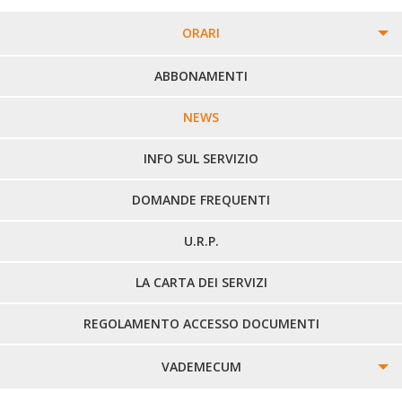
ORARI
PERCORSI URBANI IN BIELLA
ABBONAMENTI
LINEE URBANE VERCELLI
NEWS
LINEE EXTRAURBANE
INFO SUL SERVIZIO
DOMANDE FREQUENTI
U.R.P.
LA CARTA DEI SERVIZI
REGOLAMENTO ACCESSO DOCUMENTI
VADEMECUM