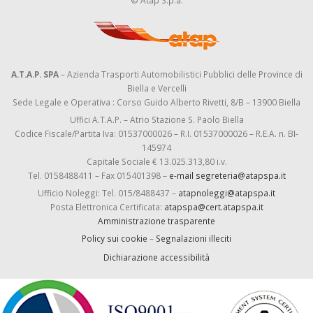
© Atap S.p.a.
A.T.A.P. SPA
– Azienda Trasporti Automobilistici Pubblici delle Province di
Biella e Vercelli
Sede Legale e Operativa : Corso Guido Alberto Rivetti, 8/B – 13900 Biella
Uffici A.T.A.P. – Atrio Stazione S. Paolo Biella
Codice Fiscale/Partita Iva: 01537000026 – R.I. 01537000026 – R.E.A. n. BI-
145974
Capitale Sociale € 13.025.313,80 i.v.
Tel. 0158488411 – Fax 015401398 –
e-mail segreteria@atapspa.it
Ufficio Noleggi: Tel. 015/8488437 –
atapnoleggi@atapspa.it
Posta Elettronica Certificata:
atapspa@cert.atapspa.it
Amministrazione trasparente
Policy sui cookie
–
Segnalazioni illeciti
Dichiarazione accessibilità