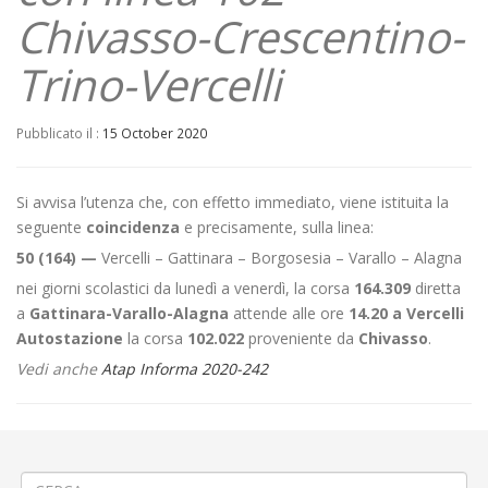
Chivasso-Crescentino-
Trino-Vercelli
Pubblicato il :
15 October 2020
Si avvisa l’utenza che, con effetto immediato, viene istituita la
seguente
coincidenza
e precisamente, sulla linea:
50 (164) —
Vercelli – Gattinara – Borgosesia – Varallo – Alagna
nei giorni scolastici da lunedì a venerdì, la corsa
164.309
diretta
a
Gattinara-Varallo-Alagna
attende alle ore
14.20 a Vercelli
Autostazione
la corsa
102.022
proveniente da
Chivasso
.
Vedi anche
Atap Informa 2020-242
←
Limite di peso al Ponte Zignone-Doccio a Quarona
Istituzione fermate provvisorie
→