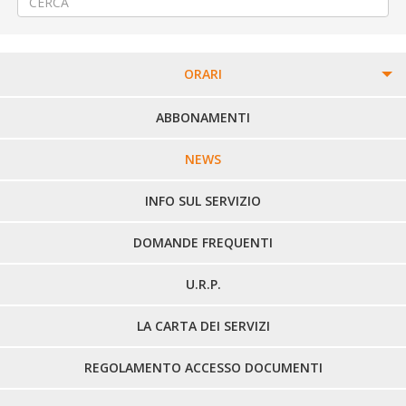
ORARI
PERCORSI URBANI IN BIELLA
ABBONAMENTI
LINEE URBANE VERCELLI
NEWS
LINEE EXTRAURBANE
INFO SUL SERVIZIO
DOMANDE FREQUENTI
U.R.P.
LA CARTA DEI SERVIZI
REGOLAMENTO ACCESSO DOCUMENTI