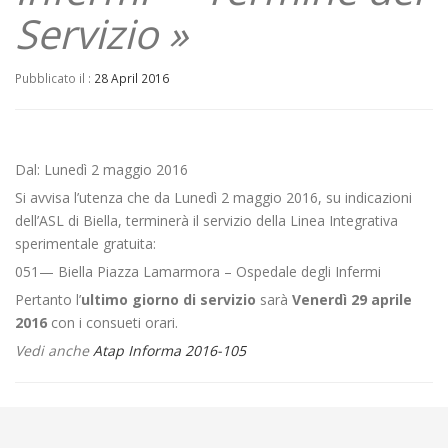
Servizio »
Pubblicato il :
28 April 2016
Dal: Lunedì 2 maggio 2016
Si avvisa l’utenza che da Lunedì 2 maggio 2016, su indicazioni
dell’ASL di Biella, terminerà il servizio della Linea Integrativa
sperimentale gratuita:
051— Biella Piazza Lamarmora – Ospedale degli Infermi
Pertanto l’
ultimo giorno di servizio
sarà
Venerdì 29 aprile
2016
con i consueti orari.
Vedi anche
Atap Informa 2016-105
←
Avviso ai possessori di Abbonamenti Urbani della Città di Biella
Modifica orario sportello vendita titoli di viaggio presso l’atrio della