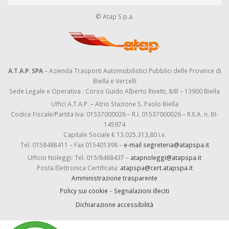
© Atap S.p.a.
A.T.A.P. SPA
– Azienda Trasporti Automobilistici Pubblici delle Province di
Biella e Vercelli
Sede Legale e Operativa : Corso Guido Alberto Rivetti, 8/B – 13900 Biella
Uffici A.T.A.P. – Atrio Stazione S. Paolo Biella
Codice Fiscale/Partita Iva: 01537000026 – R.I. 01537000026 – R.E.A. n. BI-
145974
Capitale Sociale € 13.025.313,80 i.v.
Tel. 0158488411 – Fax 015401398 –
e-mail segreteria@atapspa.it
Ufficio Noleggi: Tel. 015/8488437 –
atapnoleggi@atapspa.it
Posta Elettronica Certificata:
atapspa@cert.atapspa.it
Amministrazione trasparente
Policy sui cookie
–
Segnalazioni illeciti
Dichiarazione accessibilità