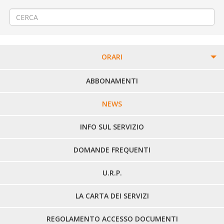
Stazione Ferroviaria S.Paolo di Biella
→
ORARI
PERCORSI URBANI IN BIELLA
ABBONAMENTI
LINEE URBANE VERCELLI
NEWS
LINEE EXTRAURBANE
INFO SUL SERVIZIO
DOMANDE FREQUENTI
U.R.P.
LA CARTA DEI SERVIZI
REGOLAMENTO ACCESSO DOCUMENTI