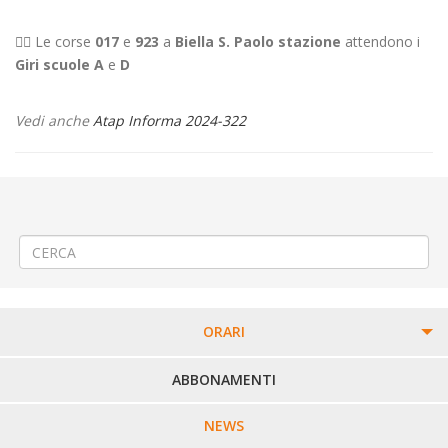
👉🏻
Le corse
017
e
923
a
Biella S. Paolo
stazione
attendono i
Giri scuole A
e
D
Vedi anche
Atap Informa 2024-322
←
Modifica linea 599 – Biella Giri Scuole
Criticità relative all’erogazione dei servizi di trasporto pubblico locale
ATAP nella giornata del 17/10/2024
→
ORARI
PERCORSI URBANI IN BIELLA
ABBONAMENTI
LINEE URBANE VERCELLI
NEWS