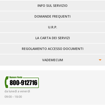
LINEE EXTRAURBANE
INFO SUL SERVIZIO
DOMANDE FREQUENTI
U.R.P.
LA CARTA DEI SERVIZI
REGOLAMENTO ACCESSO DOCUMENTI
VADEMECUM
SINISTRI
SMARRIMENTO OGGETTI
da lunedì a venerdì
DIRITTI E DOVERI
09:00 – 18:00