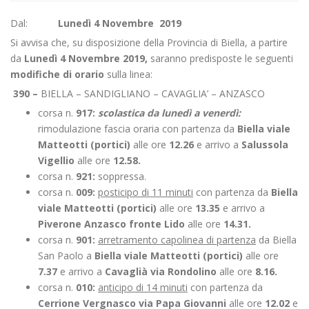
Dal:
Lunedì 4 Novembre 2019
Si avvisa che, su disposizione della Provincia di Biella, a partire
da
Lunedì 4 Novembre 2019,
saranno predisposte le seguenti
modifiche di orario
sulla linea:
390 –
BIELLA – SANDIGLIANO – CAVAGLIA’ – ANZASCO
corsa n.
917:
scolastica da lunedì a venerdì:
rimodulazione fascia oraria con partenza da
Biella viale
Matteotti (portici)
alle ore
12.26
e arrivo a
Salussola
Vigellio
alle ore
12.58.
corsa n.
921:
soppressa.
corsa n.
009:
posticipo di 11 minuti
con partenza da
Biella
viale Matteotti (portici)
alle ore
13.35
e arrivo a
Piverone Anzasco fronte Lido
alle ore
14.31.
corsa n.
901:
arretramento capolinea di partenza
da Biella
San Paolo a
Biella viale Matteotti (portici)
alle ore
7.37
e arrivo a
Cavaglià via Rondolino
alle ore
8.16.
corsa n.
010:
anticipo di 14 minuti
con partenza da
Cerrione Vergnasco via Papa Giovanni
alle ore
12.0
2
e