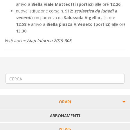
arrivo a
Biella viale Matteotti (portici)
alle ore
12.26
.
nuova istituzione
corsa n.
912:
scolastica da lunedì a
venerdì
con partenza da
Salussola Vigellio
alle ore
12.58
e arrivo a
Biella piazza V.Veneto (portici)
alle ore
13.30
.
Vedi anche
Atap Informa 2019-306
←
Modifica Linea 380 Ivrea – Magnano – Mongrando – Biella –
Candelo- Verrone – Arro
Modifica Linea 599 BIELLA GIRI SCUOLA
→
ORARI
PERCORSI URBANI IN BIELLA
ABBONAMENTI
LINEE URBANE VERCELLI
NEWS