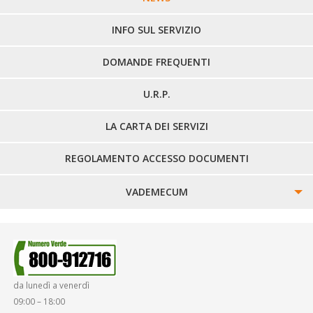
LINEE EXTRAURBANE
INFO SUL SERVIZIO
DOMANDE FREQUENTI
U.R.P.
LA CARTA DEI SERVIZI
REGOLAMENTO ACCESSO DOCUMENTI
VADEMECUM
SINISTRI
SMARRIMENTO OGGETTI
da lunedì a venerdì
DIRITTI E DOVERI
09:00 – 18:00