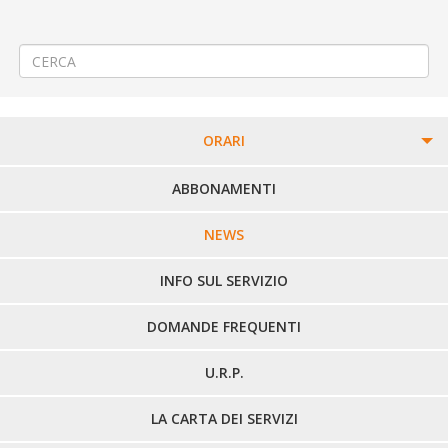
SORDEVOLO
Asfaltatura a Saluggia Sant’Antonino
→
ORARI
PERCORSI URBANI IN BIELLA
ABBONAMENTI
LINEE URBANE VERCELLI
NEWS
LINEE EXTRAURBANE
INFO SUL SERVIZIO
DOMANDE FREQUENTI
U.R.P.
LA CARTA DEI SERVIZI