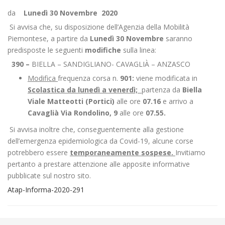
da
Lunedì 30 Novembre 2020
Si avvisa che, su disposizione dell’Agenzia della Mobilità
Piemontese, a partire da
Lunedì 30 Novembre
saranno
predisposte le seguenti
modifiche
sulla linea:
390 –
BIELLA – SANDIGLIANO- CAVAGLIÀ – ANZASCO
Modifica
frequenza corsa n.
901:
viene modificata in
Scolastica da lunedì a venerdì;
partenza da
Biella
Viale Matteotti (Portici)
alle ore
07.16
e arrivo a
Cavaglià Via Rondolino, 9
alle ore
07.55
.
Si avvisa inoltre che, conseguentemente alla gestione
dell’emergenza epidemiologica da Covid-19, alcune corse
potrebbero essere
temporaneamente sospese.
Invitiamo
pertanto a prestare attenzione alle apposite informative
pubblicate sul nostro sito.
Atap-Informa-2020-291
←
Modifica Linea 350 SANT’EUROSIA–PRALUNGO–BIELLA–POLLONE-