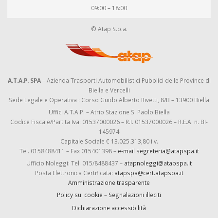
09:00 – 18:00
© Atap S.p.a.
A.T.A.P. SPA
– Azienda Trasporti Automobilistici Pubblici delle Province di
Biella e Vercelli
Sede Legale e Operativa : Corso Guido Alberto Rivetti, 8/B – 13900 Biella
Uffici A.T.A.P. – Atrio Stazione S. Paolo Biella
Codice Fiscale/Partita Iva: 01537000026 – R.I. 01537000026 – R.E.A. n. BI-
145974
Capitale Sociale € 13.025.313,80 i.v.
Tel. 0158488411 – Fax 015401398 –
e-mail segreteria@atapspa.it
Ufficio Noleggi: Tel. 015/8488437 –
atapnoleggi@atapspa.it
Posta Elettronica Certificata:
atapspa@cert.atapspa.it
Amministrazione trasparente
Policy sui cookie
–
Segnalazioni illeciti
Dichiarazione accessibilità