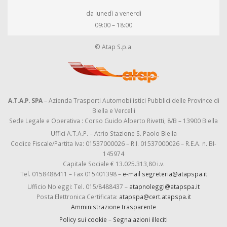
da lunedì a venerdì
09:00 – 18:00
© Atap S.p.a.
A.T.A.P. SPA
– Azienda Trasporti Automobilistici Pubblici delle Province di
Biella e Vercelli
Sede Legale e Operativa : Corso Guido Alberto Rivetti, 8/B – 13900 Biella
Uffici A.T.A.P. – Atrio Stazione S. Paolo Biella
Codice Fiscale/Partita Iva: 01537000026 – R.I. 01537000026 – R.E.A. n. BI-
145974
Capitale Sociale € 13.025.313,80 i.v.
Tel. 0158488411 – Fax 015401398 –
e-mail segreteria@atapspa.it
Ufficio Noleggi: Tel. 015/8488437 –
atapnoleggi@atapspa.it
Posta Elettronica Certificata:
atapspa@cert.atapspa.it
Amministrazione trasparente
Policy sui cookie
–
Segnalazioni illeciti